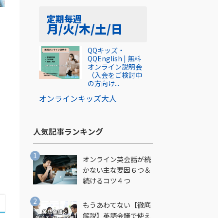
定期
毎週
月/火/木/土/日
QQキッズ・
QQEnglish | 無料
オンライン説明会
（入会をご検討中
の方向け...
オンライン
キッズ
大人
人気記事ランキング​
オンライン英会話が続
かない主な要因６つ＆
続けるコツ４つ
もうあわてない【徹底
解説】英語会議で使え