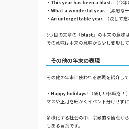
・
This year has been a blast.
（今年
・
What a wonderful year.
（素敵な一
・
An unforgettable year.
（決して忘
3つ目の文章の「
blast
」の本来の意味
での意味は本来の意味から少し変形し
その他の年末の表現
その他の年末に使われる表現を紹介して
・
Happy holidays!
（楽しい休暇を！）
マスや正月を細かくイベント分けせずに
多様化する社会の中、宗教的な観点か
もある言葉です。