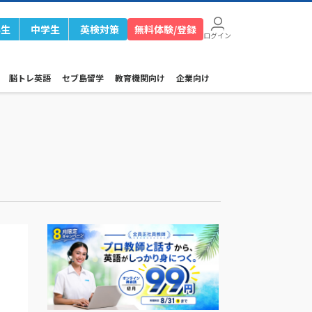
学生
中学生
英検対策
無料体験/登録
ログイン
脳トレ英語
セブ島留学
教育機関向け
企業向け