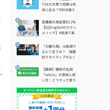
TOEIC対策で効果は本
当に出る？900点越え
筆者が徹底解説
は
受講者の満足度82.2%
竹
【QQEnglishのカラン
メソッド】4倍速で英
会話を習得できる勉強
法とは？
「お疲れ様」は英語で
国
なんて言うの？ 場面
別でネイティブがよく
使う英語フレーズを解
説
【簡単】関係代名詞
「which」の意味と使
い方！どうやって使う
の？