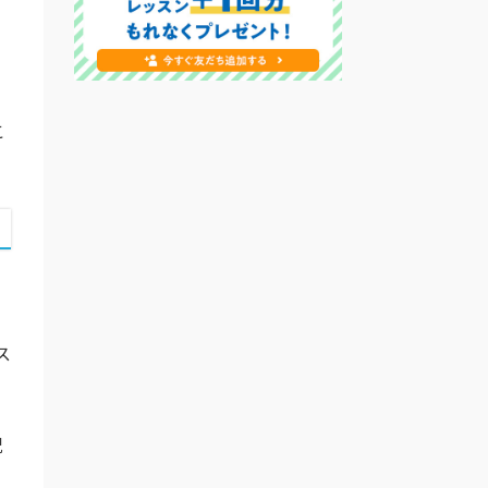
こ
ス
況