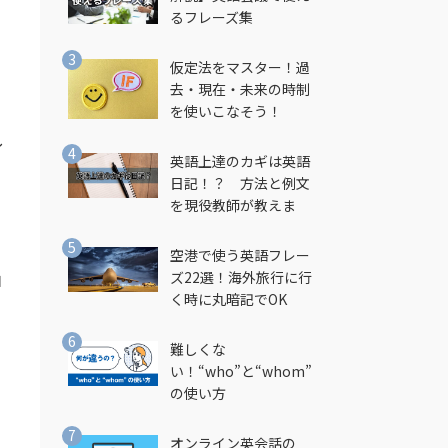
るフレーズ集
る
仮定法をマスター！過
去・現在・未来の時制
を使いこなそう！
し
英語上達のカギは英語
日記！？ 方法と例文
を現役教師が教えま
す！
空港で使う英語フレー
ズ22選！海外旅行に行
ヨ
く時に丸暗記でOK
難しくな
い！“who”と“whom”
の使い方
オンライン英会話の