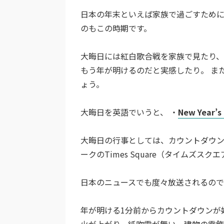
日本の年末といえば家族で過ごすため
のもこの時期です。
大晦日には紅白歌合戦を家族で見たり、
もう年が明けるのだと実感したり。 ま
ょう。
大晦日を英語でいうと、 ・
New Year’s
大晦日の行事としては、カウントダウン
ークのTimes Square（タイムズス
日本のニュースでも度々放送されるの
年が明ける1分前からカウントダウンが
火が上がり、紙吹雪が舞い、建物の電