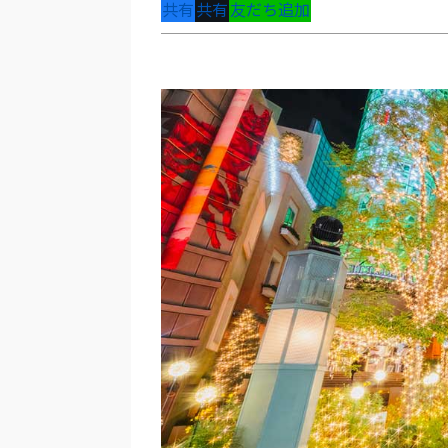
共有
共有
友だち追加