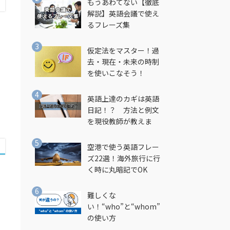
もうあわてない【徹底
解説】英語会議で使え
るフレーズ集
仮定法をマスター！過
去・現在・未来の時制
を使いこなそう！
英語上達のカギは英語
日記！？ 方法と例文
を現役教師が教えま
す！
空港で使う英語フレー
ズ22選！海外旅行に行
く時に丸暗記でOK
難しくな
い！“who”と“whom”
の使い方