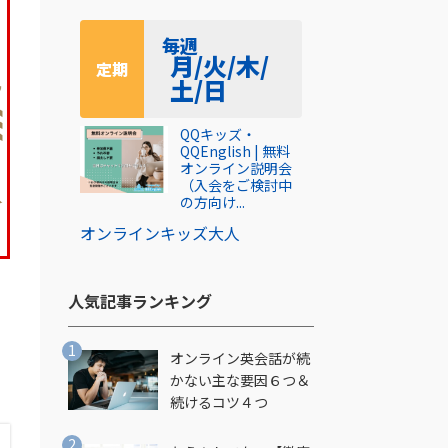
毎週
月/火/木/
定期
土/日
QQキッズ・
QQEnglish | 無料
オンライン説明会
（入会をご検討中
の方向け...
オンライン
キッズ
大人
人気記事ランキング​
オンライン英会話が続
かない主な要因６つ＆
続けるコツ４つ