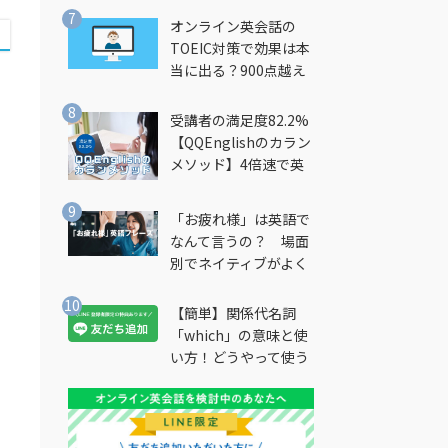
オンライン英会話の
TOEIC対策で効果は本
当に出る？900点越え
筆者が徹底解説
受講者の満足度82.2%
【QQEnglishのカラン
メソッド】4倍速で英
会話を習得できる勉強
法とは？
「お疲れ様」は英語で
なんて言うの？ 場面
別でネイティブがよく
使う英語フレーズを解
説
【簡単】関係代名詞
「which」の意味と使
い方！どうやって使う
の？