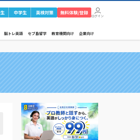
学生
中学生
英検対策
無料体験/登録
ログイン
脳トレ英語
セブ島留学
教育機関向け
企業向け