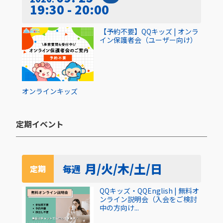
19:30 - 20:00
【予約不要】QQキッズ | オンラ
イン保護者会（ユーザー向け）
オンライン
キッズ
定期イベント​
月/火/木/土/日
毎週
定期
QQキッズ・QQEnglish | 無料オ
ンライン説明会（入会をご検討
中の方向け...