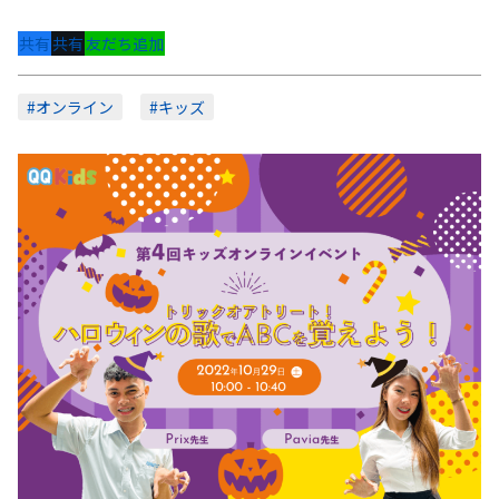
共有
共有
友だち追加
#オンライン
#キッズ