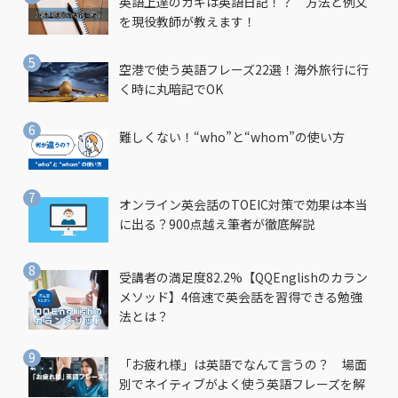
英語上達のカギは英語日記！？ 方法と例文
を現役教師が教えます！
空港で使う英語フレーズ22選！海外旅行に行
く時に丸暗記でOK
難しくない！“who”と“whom”の使い方
オンライン英会話のTOEIC対策で効果は本当
に出る？900点越え筆者が徹底解説
受講者の満足度82.2%【QQEnglishのカラン
メソッド】4倍速で英会話を習得できる勉強
法とは？
「お疲れ様」は英語でなんて言うの？ 場面
別でネイティブがよく使う英語フレーズを解