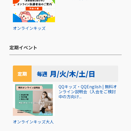
オンライン
キッズ
定期イベント​
月/火/木/土/日
毎週
定期
QQキッズ・QQEnglish | 無料オ
ンライン説明会（入会をご検討
中の方向け...
オンライン
キッズ
大人