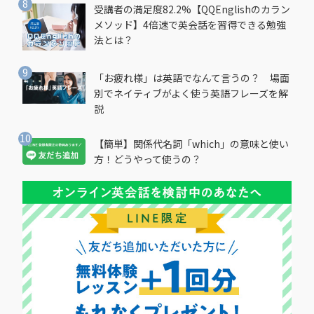
受講者の満足度82.2%【QQEnglishのカラン
メソッド】4倍速で英会話を習得できる勉強
法とは？
「お疲れ様」は英語でなんて言うの？ 場面
別でネイティブがよく使う英語フレーズを解
説
【簡単】関係代名詞「which」の意味と使い
方！どうやって使うの？