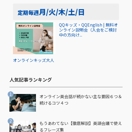
月/火/木/土/日
定期
毎週
QQキッズ・QQEnglish | 無料オ
ンライン説明会（入会をご検討
中の方向け...
オンライン
キッズ
大人
人気記事ランキング​
オンライン英会話が続かない主な要因６つ＆
続けるコツ４つ
もうあわてない【徹底解説】英語会議で使え
るフレーズ集