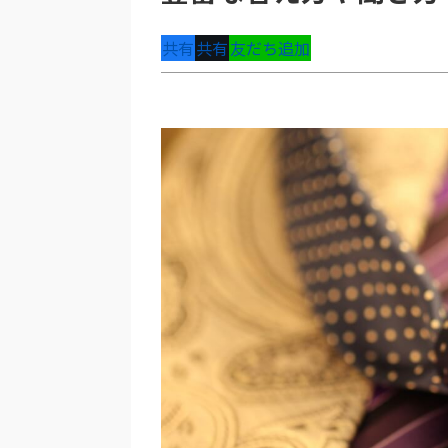
共有
共有
友だち追加