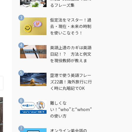
るフレーズ集
仮定法をマスター！過
去・現在・未来の時制
を使いこなそう！
英語上達のカギは英語
日記！？ 方法と例文
を現役教師が教えま
す！
空港で使う英語フレー
ズ22選！海外旅行に行
く時に丸暗記でOK
難しくな
い！“who”と“whom”
の使い方
オンライン英会話の