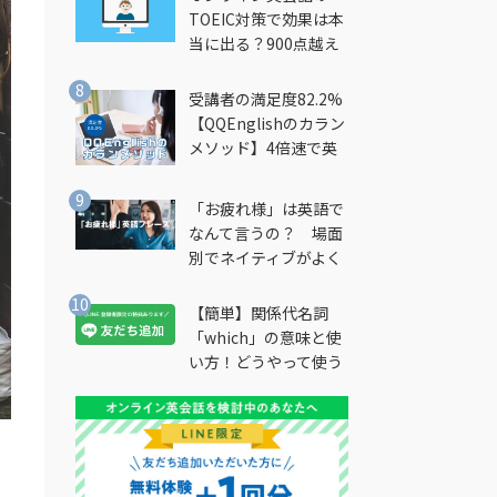
TOEIC対策で効果は本
当に出る？900点越え
筆者が徹底解説
受講者の満足度82.2%
【QQEnglishのカラン
メソッド】4倍速で英
会話を習得できる勉強
法とは？
「お疲れ様」は英語で
なんて言うの？ 場面
別でネイティブがよく
使う英語フレーズを解
説
【簡単】関係代名詞
「which」の意味と使
い方！どうやって使う
の？