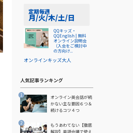
定期
毎週
月/火/木/土/日
QQキッズ・
QQEnglish | 無料
オンライン説明会
（入会をご検討中
の方向け...
オンライン
キッズ
大人
人気記事ランキング​
オンライン英会話が続
かない主な要因６つ＆
続けるコツ４つ
もうあわてない【徹底
解説】英語会議で使え