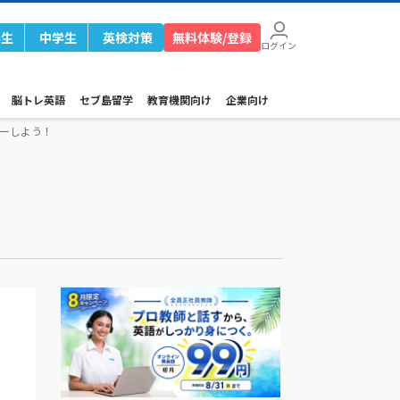
学生
中学生
英検対策
無料体験/登録
ログイン
脳トレ英語
セブ島留学
教育機関向け
企業向け
ターしよう！