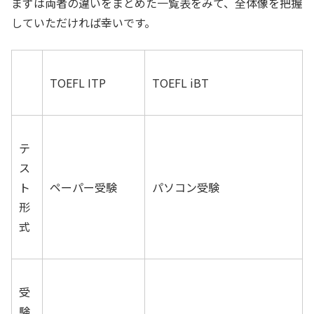
まずは両者の違いをまとめた一覧表をみて、全体像を把握
していただければ幸いです。
TOEFL ITP
TOEFL iBT
テ
ス
ト
ペーパー受験
パソコン受験
形
式
受
験