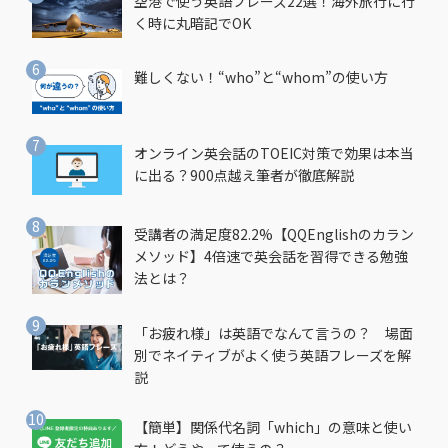
空港で使う英語フレーズ22選！海外旅行に行
く時に丸暗記でOK
難しくない！“who”と“whom”の使い方
オンライン英会話のTOEIC対策で効果は本当
に出る？900点越え筆者が徹底解説
受講者の満足度82.2%【QQEnglishのカラン
メソッド】4倍速で英会話を習得できる勉強
法とは？
「お疲れ様」は英語でなんて言うの？ 場面
別でネイティブがよく使う英語フレーズを解
説
【簡単】関係代名詞「which」の意味と使い