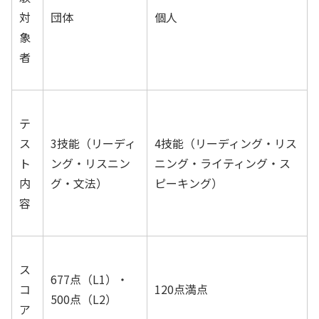
対
団体
個人
象
者
テ
ス
3技能（リーディ
4技能（リーディング・リス
ト
ング・リスニン
ニング・ライティング・ス
内
グ・文法）
ピーキング）
容
ス
677点（L1）・
コ
120点満点
500点（L2）
ア