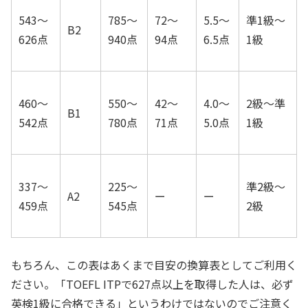
543〜
785～
72〜
5.5〜
準1級〜
B2
626点
940点
94点
6.5点
1級
460〜
550～
42〜
4.0〜
2級〜準
B1
542点
780点
71点
5.0点
1級
337〜
225～
準2級〜
A2
ー
ー
459点
545点
2級
もちろん、この表はあくまで目安の換算表としてご利用く
ださい。「TOEFL ITPで627点以上を取得した人は、必ず
英検1級に合格できる」というわけではないのでご注意く