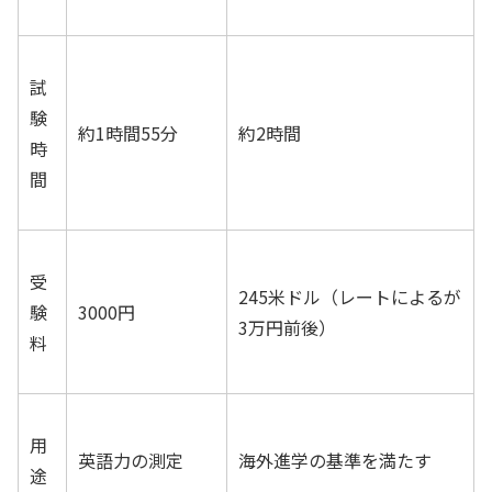
試
験
約1時間55分
約2時間
時
間
受
245米ドル（レートによるが
験
3000円
3万円前後）
料
用
英語力の測定
海外進学の基準を満たす
途