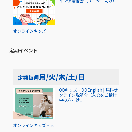
イン保護者会（ユーザー向け）
オンライン
キッズ
定期イベント​
月/火/木/土/日
定期
毎週
QQキッズ・QQEnglish | 無料オ
ンライン説明会（入会をご検討
中の方向け...
オンライン
キッズ
大人