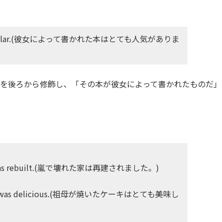
 very popular.(彼女によって書かれた本はとても人気がありま
ook」を後ろから修飾し、「その本が彼女によって書かれたものだ」
torm was rebuilt.(嵐で壊れた家は再建されました。)
other was delicious.(祖母が焼いたケーキはとても美味し