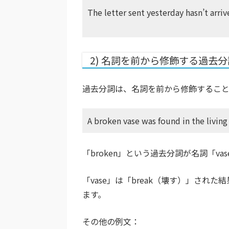
The letter sent yesterday ha
2) 名詞を前から修飾する過去分
過去分詞は、名詞を前から修飾すること
A broken vase was found in 
「broken」という過去分詞が名詞「va
「vase」は「break（壊す）」され
ます。
その他の例文：