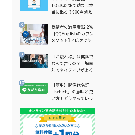
TOEIC対策で効果は本
当に出る？900点越え
筆者が徹底解説
受講者の満足度82.2%
【QQEnglishのカラン
メソッド】4倍速で英
会話を習得できる勉強
法とは？
「お疲れ様」は英語で
なんて言うの？ 場面
別でネイティブがよく
使う英語フレーズを解
で
説
【簡単】関係代名詞
「which」の意味と使
い方！どうやって使う
の？