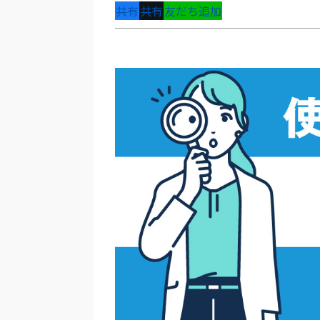
共有
共有
友だち追加