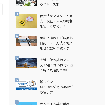
るフレーズ集
仮定法をマスター！過
去・現在・未来の時制
を使いこなそう！
英語上達のカギは英語
日記！？ 方法と例文
を現役教師が教えま
す！
空港で使う英語フレー
ズ22選！海外旅行に行
く時に丸暗記でOK
難しくな
い！“who”と“whom”
の使い方
オンライン英会話の