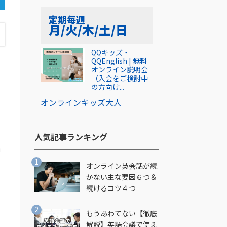
定期
毎週
月/火/木/土/日
QQキッズ・
QQEnglish | 無料
オンライン説明会
（入会をご検討中
の方向け...
オンライン
キッズ
大人
人気記事ランキング​
幅
オンライン英会話が続
かない主な要因６つ＆
続けるコツ４つ
もうあわてない【徹底
解説】英語会議で使え