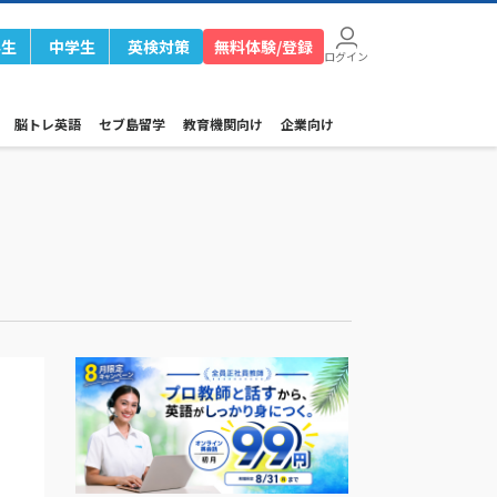
学生
中学生
英検対策
無料体験/登録
ログイン
脳トレ英語
セブ島留学
教育機関向け
企業向け