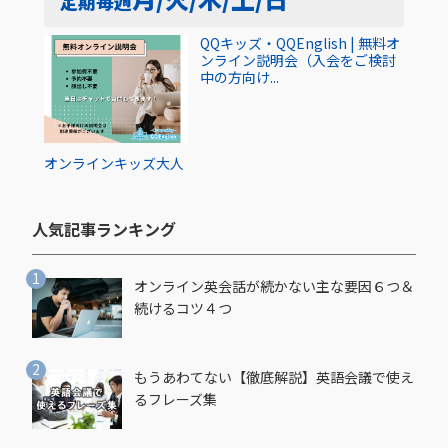
定期
毎週
QQキッズ・QQEnglish | 無料オ
ンライン説明会（入会をご検討
中の方向け...
オンライン
キッズ
大人
人気記事ランキング​
オンライン英会話が続かない主な要因６つ＆
続けるコツ４つ
もうあわてない【徹底解説】英語会議で使え
るフレーズ集