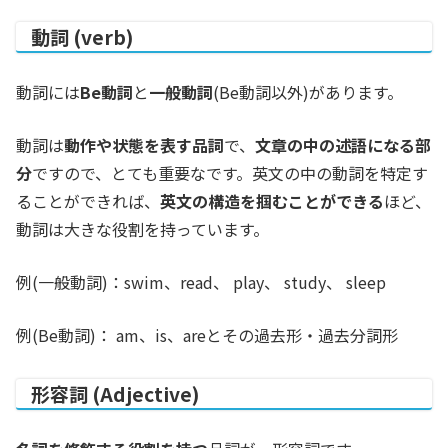
動詞 (verb)
動詞には
Be動詞
と
一般動詞
(Be動詞以外)があります。
動詞は
動作や状態を表す品詞
で、
文章の中の述語になる部
分
ですので、とても重要なです。英文の中の動詞を特定す
ることができれば、
英文の構造を掴むことができる
ほど、
動詞は大きな役割を持っています。
例(一般動詞)：swim、read、 play、 study、 sleep
例(Be動詞)： am、is、areとその過去形・過去分詞形
形容詞 (Adjective)