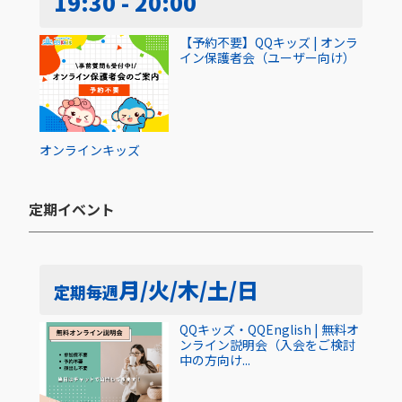
19:30 - 20:00
【予約不要】QQキッズ | オンラ
イン保護者会（ユーザー向け）
オンライン
キッズ
定期イベント​
月/火/木/土/日
定期
毎週
QQキッズ・QQEnglish | 無料オ
ンライン説明会（入会をご検討
中の方向け...