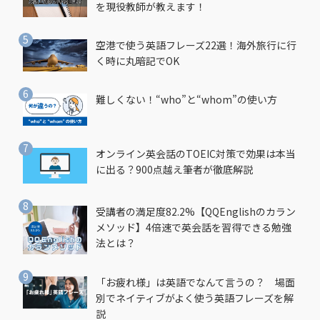
を現役教師が教えます！
空港で使う英語フレーズ22選！海外旅行に行
く時に丸暗記でOK
難しくない！“who”と“whom”の使い方
オンライン英会話のTOEIC対策で効果は本当
に出る？900点越え筆者が徹底解説
受講者の満足度82.2%【QQEnglishのカラン
メソッド】4倍速で英会話を習得できる勉強
法とは？
「お疲れ様」は英語でなんて言うの？ 場面
別でネイティブがよく使う英語フレーズを解
説