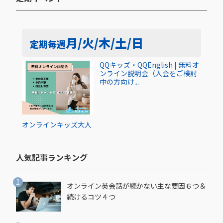
月/火/木/土/日
定期
毎週
QQキッズ・QQEnglish | 無料オ
ンライン説明会（入会をご検討
中の方向け...
オンライン
キッズ
大人
人気記事ランキング​
オンライン英会話が続かない主な要因６つ＆
続けるコツ４つ