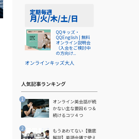
定期
毎週
月/火/木/土/日
QQキッズ・
QQEnglish | 無料
オンライン説明会
（入会をご検討中
の方向け...
オンライン
キッズ
大人
人気記事ランキング​
オンライン英会話が続
かない主な要因６つ＆
続けるコツ４つ
もうあわてない【徹底
解説】英語会議で使え