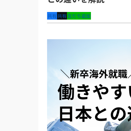
共有
共有
友だち追加