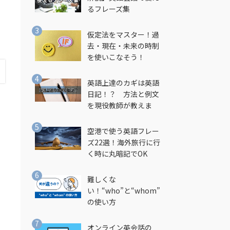
るフレーズ集
仮定法をマスター！過
去・現在・未来の時制
を使いこなそう！
英語上達のカギは英語
日記！？ 方法と例文
を現役教師が教えま
す！
空港で使う英語フレー
ズ22選！海外旅行に行
く時に丸暗記でOK
難しくな
い！“who”と“whom”
の使い方
オンライン英会話の