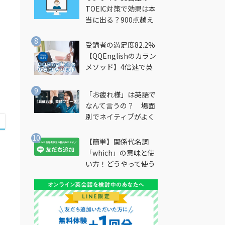
TOEIC対策で効果は本
当に出る？900点越え
筆者が徹底解説
受講者の満足度82.2%
【QQEnglishのカラン
メソッド】4倍速で英
会話を習得できる勉強
法とは？
「お疲れ様」は英語で
なんて言うの？ 場面
別でネイティブがよく
使う英語フレーズを解
説
【簡単】関係代名詞
「which」の意味と使
い方！どうやって使う
の？