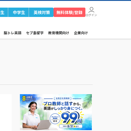
学生
中学生
英検対策
無料体験/登録
ログイン
脳トレ英語
セブ島留学
教育機関向け
企業向け