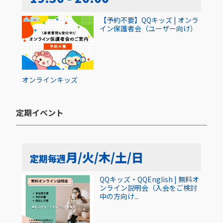
【予約不要】QQキッズ | オンラ
イン保護者会（ユーザー向け）
オンライン
キッズ
定期イベント​
月/火/木/土/日
定期
毎週
QQキッズ・QQEnglish | 無料オ
ンライン説明会（入会をご検討
中の方向け...