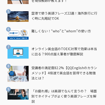
を現役教師が教えます！
空港で使う英語フレーズ22選！海外旅行に行
く時に丸暗記でOK
難しくない！“who”と“whom”の使い方
オンライン英会話のTOEIC対策で効果は本当
に出る？900点越え筆者が徹底解説
受講者の満足度82.2%【QQEnglishのカラン
メソッド】4倍速で英会話を習得できる勉強
法とは？
「お疲れ様」は英語でなんて言うの？ 場面
別でネイティブがよく使う英語フレーズを解
説