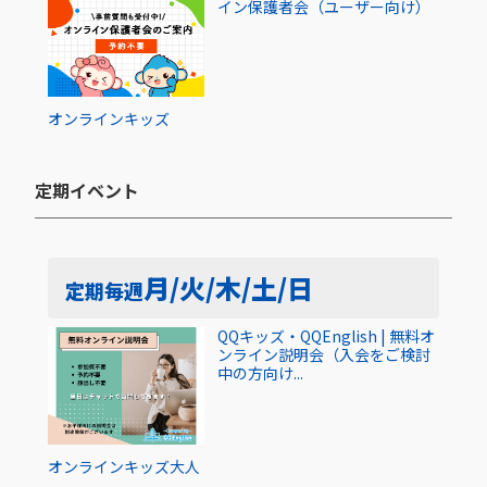
イン保護者会（ユーザー向け）
オンライン
キッズ
定期イベント​
月/火/木/土/日
定期
毎週
QQキッズ・QQEnglish | 無料オ
ンライン説明会（入会をご検討
中の方向け...
オンライン
キッズ
大人