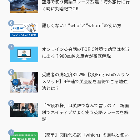
空港で使う英語フレーズ22選！海外旅行に行
く時に丸暗記でOK
難しくない！“who”と“whom”の使い方
オンライン英会話のTOEIC対策で効果は本当
に出る？900点越え筆者が徹底解説
受講者の満足度82.2%【QQEnglishのカラン
メソッド】4倍速で英会話を習得できる勉強
法とは？
「お疲れ様」は英語でなんて言うの？ 場面
別でネイティブがよく使う英語フレーズを解
説
【簡単】関係代名詞「which」の意味と使い