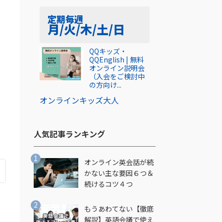
定期
毎週
月/火/木/土/日
QQキッズ・
QQEnglish | 無料
オンライン説明会
（入会をご検討中
の方向け...
制
オンライン
キッズ
大人
人気記事ランキング​
オンライン英会話が続
かない主な要因６つ＆
続けるコツ４つ
もうあわてない【徹底
解説】英語会議で使え