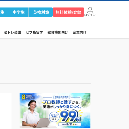
学生
中学生
英検対策
無料体験/登録
ログイン
脳トレ英語
セブ島留学
教育機関向け
企業向け