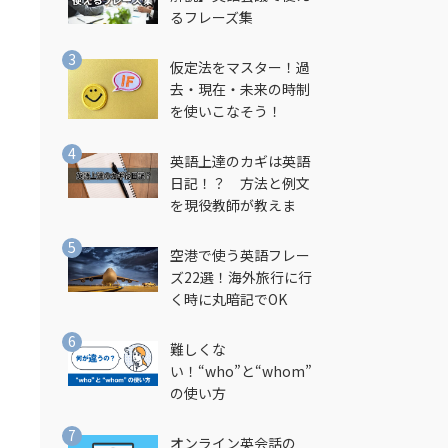
るフレーズ集
仮定法をマスター！過
去・現在・未来の時制
を使いこなそう！
英語上達のカギは英語
日記！？ 方法と例文
を現役教師が教えま
す！
空港で使う英語フレー
ズ22選！海外旅行に行
く時に丸暗記でOK
難しくな
い！“who”と“whom”
の使い方
オンライン英会話の