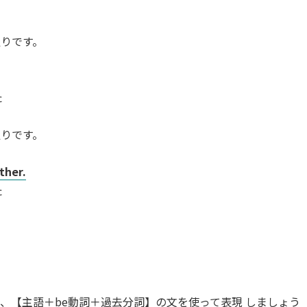
りです。
た
りです。
ther.
た
し、【主語＋be動詞＋過去分詞】の文を使って表現 しましょう