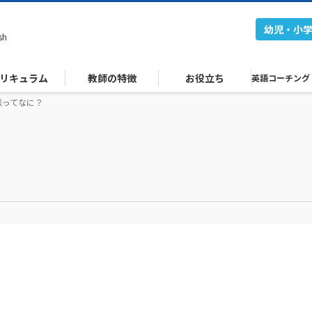
幼児・小
sh
リキュラム
教師の特徴
お役立ち
英語コーチング
態ってなに？