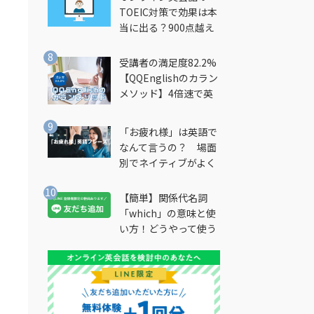
TOEIC対策で効果は本
当に出る？900点越え
筆者が徹底解説
受講者の満足度82.2%
【QQEnglishのカラン
メソッド】4倍速で英
会話を習得できる勉強
法とは？
「お疲れ様」は英語で
なんて言うの？ 場面
別でネイティブがよく
使う英語フレーズを解
説
【簡単】関係代名詞
「which」の意味と使
い方！どうやって使う
の？