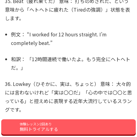
35. Beat（疲れ果てた）
意味：
打ちのめされた、という
意味から「ヘトヘトに疲れた（Tiredの強調）」状態を表
します。
例文：
“I worked for 12 hours straight. I’m
completely
beat
.”
和訳：
「12時間連続で働いたよ。もう完全にヘトヘト
だ。」
36. Lowkey（ひそかに、実は、ちょっと）
意味：
大々的
には言わないけれど「実は〇〇だ」「心の中では〇〇と思
っている」と控えめに表現する近年大流行しているスラン
グです。
体験レッスン2回あり
例文：
“I
lowkey
want to go home right now.”
無料トライアルする