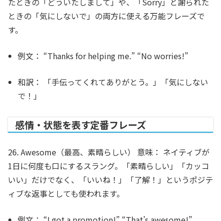
たときの「どういたしまして」や、「Sorry」と謝られた
ときの「気にしないで」の両方に使える万能フレーズで
す。
例文：
“Thanks for helping me.” “
No worries
!”
和訳：
「手伝ってくれてありがとう。」「気にしない
で！」
感情・状態を表す定番フレーズ
26. Awesome（最高、素晴らしい）
意味：
ネイティブが
1日に何度も口にするスラング。「素晴らしい」「カッコ
いい」だけでなく、「いいね！」「了解！」というポジテ
ィブな返事としても使われます。
例文：
“I got a promotion!” “That’s
awesome
!”