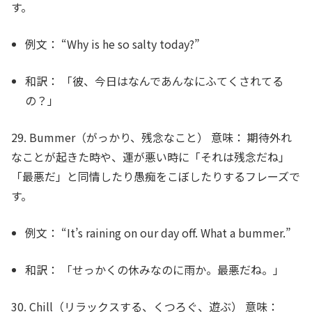
す。
例文：
“Why is he so
salty
today?”
和訳：
「彼、今日はなんであんなにふてくされてる
の？」
29. Bummer（がっかり、残念なこと）
意味：
期待外れ
なことが起きた時や、運が悪い時に「それは残念だね」
「最悪だ」と同情したり愚痴をこぼしたりするフレーズで
す。
例文：
“It’s raining on our day off. What a
bummer
.”
和訳：
「せっかくの休みなのに雨か。最悪だね。」
30. Chill（リラックスする、くつろぐ、遊ぶ）
意味：