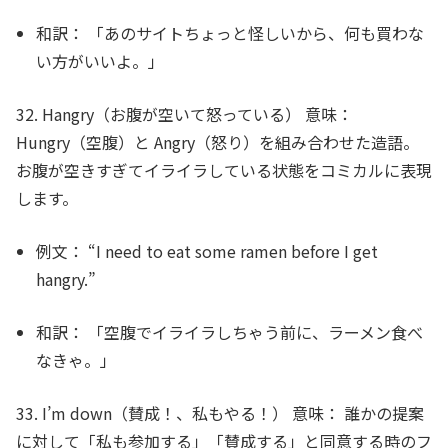
和訳：
「あのサイトちょっと怪しいから、何も買わな
い方がいいよ。」
32. Hangry（お腹が空いて怒っている）
意味：
Hungry（空腹）と Angry（怒り）を組み合わせた造語。
お腹が空きすぎてイライラしている状態をコミカルに表現
します。
例文：
“I need to eat some ramen before I get
hangry
.”
和訳：
「空腹でイライラしちゃう前に、ラーメン食べ
なきゃ。」
33. I’m down（賛成！、私もやる！）
意味：
誰かの提案
に対して「私も参加する」「賛成する」と同意する時のフ