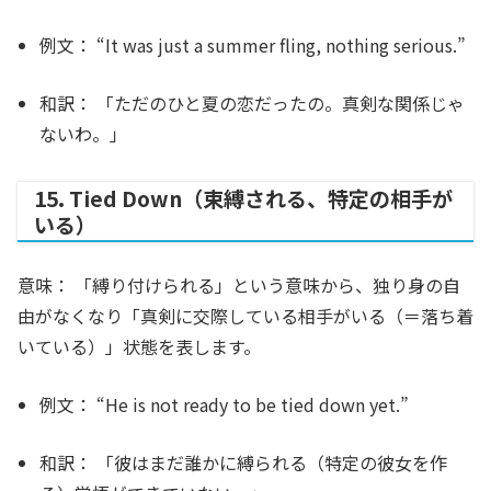
例文：
“It was just a summer
fling
, nothing serious.”
和訳：
「ただのひと夏の恋だったの。真剣な関係じゃ
ないわ。」
15. Tied Down（束縛される、特定の相手が
いる）
意味：
「縛り付けられる」という意味から、独り身の自
由がなくなり「真剣に交際している相手がいる（＝落ち着
いている）」状態を表します。
例文：
“He is not ready to be
tied down
yet.”
和訳：
「彼はまだ誰かに縛られる（特定の彼女を作