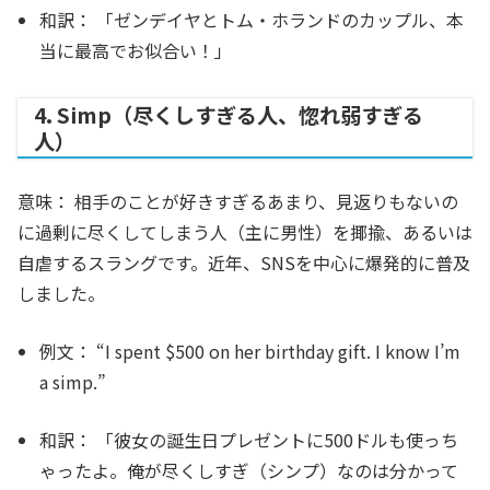
和訳：
「ゼンデイヤとトム・ホランドのカップル、本
当に最高でお似合い！」
4. Simp（尽くしすぎる人、惚れ弱すぎる
人）
意味：
相手のことが好きすぎるあまり、見返りもないの
に過剰に尽くしてしまう人（主に男性）を揶揄、あるいは
自虐するスラングです。近年、SNSを中心に爆発的に普及
しました。
例文：
“I spent $500 on her birthday gift. I know I’m
a
simp
.”
和訳：
「彼女の誕生日プレゼントに500ドルも使っち
ゃったよ。俺が尽くしすぎ（シンプ）なのは分かって