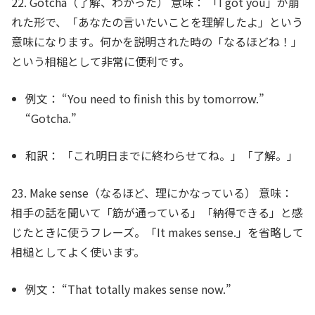
22. Gotcha（了解、わかった）
意味：
「I got you」が崩
れた形で、「あなたの言いたいことを理解したよ」という
意味になります。何かを説明された時の「なるほどね！」
という相槌として非常に便利です。
例文：
“You need to finish this by tomorrow.”
“
Gotcha
.”
和訳：
「これ明日までに終わらせてね。」「了解。」
23. Make sense（なるほど、理にかなっている）
意味：
相手の話を聞いて「筋が通っている」「納得できる」と感
じたときに使うフレーズ。「It makes sense.」を省略して
相槌としてよく使います。
例文：
“That totally
makes sense
now.”