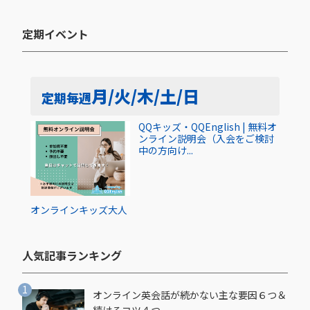
定期イベント​
月/火/木/土/日
定期
毎週
QQキッズ・QQEnglish | 無料オ
ンライン説明会（入会をご検討
中の方向け...
オンライン
キッズ
大人
人気記事ランキング​
オンライン英会話が続かない主な要因６つ＆