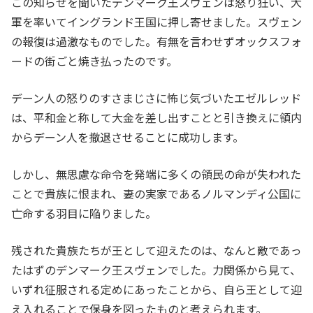
この知らせを聞いたデンマーク王スヴェンは怒り狂い、大
軍を率いてイングランド王国に押し寄せました。スヴェン
の報復は過激なものでした。有無を言わせずオックスフォ
ードの街ごと焼き払ったのです。
デーン人の怒りのすさまじさに怖じ気づいたエゼルレッド
は、平和金と称して大金を差し出すことと引き換えに領内
からデーン人を撤退させることに成功します。
しかし、無思慮な命令を発端に多くの領民の命が失われた
ことで
貴族に恨まれ、妻の実家であるノルマンディ公国に
亡命する羽目に陥りました。
残された貴族たちが王として迎えたのは、なんと敵であっ
たはずのデンマーク王スヴェンでした。力関係から見て、
いずれ征服される定めにあったことから、自ら王として迎
え入れることで保身を図ったものと考えられます。