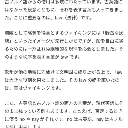
古ノルド語からの借用は多岐にわたっています。古英語に
はなかった観念とともに、それを表す言葉も入ってきまし
た。ことに重要なのは、law（法律）です。
海賊として略奪を得意とするヴァイキングには「野蛮な民
族」といったイメージが先行しがちですが、船を自由に操
るためには一糸乱れぬ組織的な規律を必要としました。そ
のような秩序を表す言葉が law です。
欧州が他の地域に先駈けて文明国に成り上がる上で、 law
は大きな役割を果たしました。その law の礎を築いたの
は、実はヴァイキングです。
また、古英語と古ノルド語の両方の言葉が、現代英語にそ
のまま残っている例もあります。たとえば、否定するとき
に使う no や nay がそれです。no は古英語、nay は古ノル
ド語に由来します。