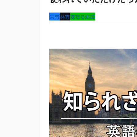
共有
共有
友だち追加