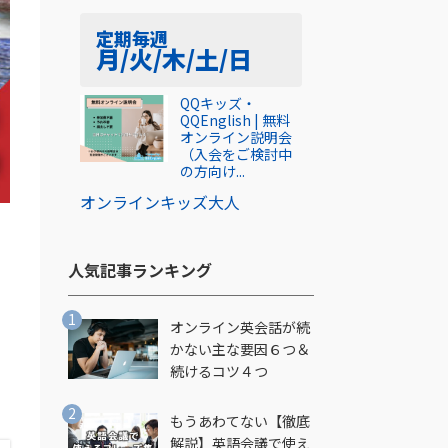
定期
毎週
月/火/木/土/日
QQキッズ・
QQEnglish | 無料
オンライン説明会
（入会をご検討中
の方向け...
オンライン
キッズ
大人
人気記事ランキング​
オンライン英会話が続
かない主な要因６つ＆
続けるコツ４つ
の
もうあわてない【徹底
解説】英語会議で使え