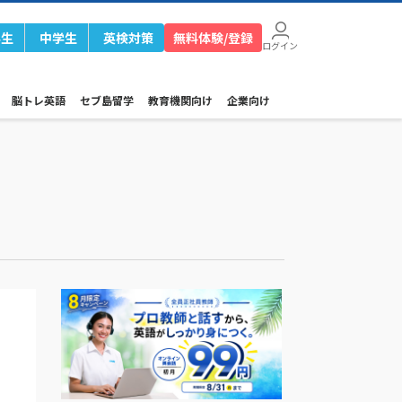
学生
中学生
英検対策
無料体験/登録
ログイン
脳トレ英語
セブ島留学
教育機関向け
企業向け