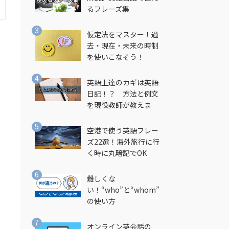
るフレーズ集
仮定法をマスター！過
去・現在・未来の時制
を使いこなそう！
だ
英語上達のカギは英語
日記！？ 方法と例文
を現役教師が教えま
す！
空港で使う英語フレー
ズ22選！海外旅行に行
く時に丸暗記でOK
難しくな
い！“who”と“whom”
の使い方
オンライン英会話の