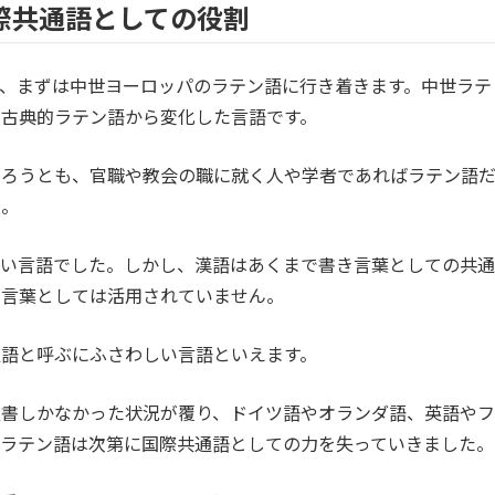
際共通語としての役割
、まずは中世ヨーロッパのラテン語に行き着きます。中世ラテ
古典的ラテン語から変化した言語です。
あろうとも、官職や教会の職に就く人や学者であればラテン語
た。
近い言語でした。しかし、漢語はあくまで書き言葉としての共通
し言葉としては活用されていません。
語と呼ぶにふさわしい言語といえます。
聖書しかなかった状況が覆り、ドイツ語やオランダ語、英語やフ
、ラテン語は次第に国際共通語としての力を失っていきました。