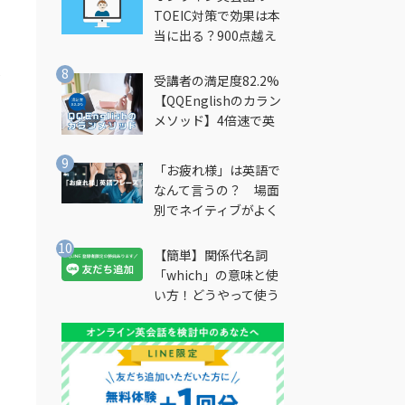
TOEIC対策で効果は本
当に出る？900点越え
筆者が徹底解説
だ
受講者の満足度82.2%
【QQEnglishのカラン
メソッド】4倍速で英
会話を習得できる勉強
法とは？
「お疲れ様」は英語で
なんて言うの？ 場面
別でネイティブがよく
使う英語フレーズを解
説
【簡単】関係代名詞
「which」の意味と使
い方！どうやって使う
の？