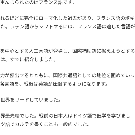
重んじられたのはフランス語です。
われるほどに完全にローマ化した過去があり、フランス語のボキ
した。ラテン語からシフトするには、フランス語は適した言語
語を中心とする人工言語が登場し、国際補助語に据えようとする
とは、すでに紹介しました。
国力が傑出するとともに、国際共通語としての地位を固めていっ
各言語を、戦後は英語が圧倒するようになります。
が世界をリードしていました。
世界最先端でした。戦前の日本人はドイツ語で医学を学びまし
イツ語でカルテを書くことも一般的でした。