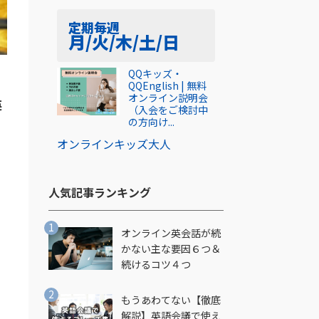
定期
毎週
月/火/木/土/日
QQキッズ・
な
QQEnglish | 無料
オンライン説明会
英
（入会をご検討中
の方向け...
オンライン
キッズ
大人
人気記事ランキング​
オンライン英会話が続
かない主な要因６つ＆
続けるコツ４つ
もうあわてない【徹底
解説】英語会議で使え