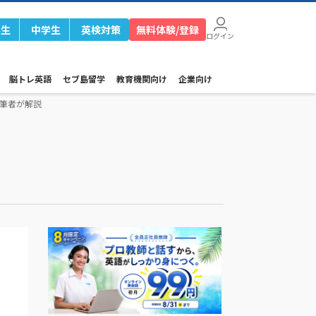
学生
中学生
英検対策
無料体験/登録
ログイン
脳トレ英語
セブ島留学
教育機関向け
企業向け
筆者が解説