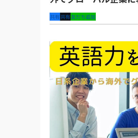
共有
共有
友だち追加