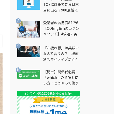
TOEIC対策で効果は本
当に出る？900点越え
筆者が徹底解説
一
受講者の満足度82.2%
【QQEnglishのカラン
メソッド】4倍速で英
会話を習得できる勉強
法とは？
「お疲れ様」は英語で
なんて言うの？ 場面
別でネイティブがよく
使う英語フレーズを解
説
【簡単】関係代名詞
「which」の意味と使
い方！どうやって使う
の？