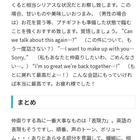
くると相当シリアスな状況だとお察し致します。この
場合、甘いものや美味しいおつまみ、（男性の場合
は）お花を買う等、プチギフトも準備した状態で臨む
ことを強くおすすめ致します。覚悟しましょう。 ”Can
we talk about this again…?” （この件について、も
う一度話さない？） ”…I want to make up with you…
Sorry..” （私もあなたと仲直りしたいわ、ごめんなさ
い…。） “I’m so great we’re back together…!” （も
とに戻れて最高だよ…！） こんな会話にもっていけれ
ば本当に最高です。お疲れ様でした！
まとめ
仲直りする為に一番大事なものは「表現力」。英語の
表現もそうですし、順番、声のトーン、ボリュー
ム・・・ありとあらゆる部分を意識して、繊細に、相