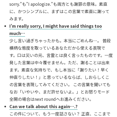
sorry.”も”I apologize.”も両方とも謝罪の意味。素直
に、かつシンプルに、まずはこの言葉で素直に謝って
みます。
I’m really sorry, I might have said things too
much…
少し言い過ぎちゃったかも。本当にごめんね…。 普段
横柄な態度を取っているあなただから使える表現で
す。口は災いの元、言霊とは良く言ったものです。一度
発した言葉は中々覆せません。ただ、謝ることは出来
ます。素直な気持ちで、もし本当に「謝りたい！早く
仲直りしたい！」と思っているならば、しおらしくこ
の言葉を表現してみてください。 この言葉を聞いても
なお「いやいや、まだ許せないよ。」とお怒りモード
全開の場合はnext roundへお進みください。
Can we talk about this again….?
この件について、もう一度話さない？ 正直、ここまで