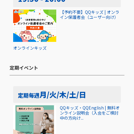
【予約不要】QQキッズ | オンラ
イン保護者会（ユーザー向け）
オンライン
キッズ
定期イベント​
月/火/木/土/日
定期
毎週
QQキッズ・QQEnglish | 無料オ
ンライン説明会（入会をご検討
中の方向け...