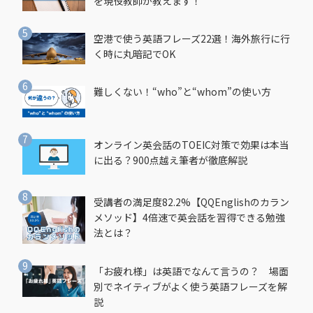
を現役教師が教えます！
空港で使う英語フレーズ22選！海外旅行に行
く時に丸暗記でOK
難しくない！“who”と“whom”の使い方
オンライン英会話のTOEIC対策で効果は本当
に出る？900点越え筆者が徹底解説
受講者の満足度82.2%【QQEnglishのカラン
メソッド】4倍速で英会話を習得できる勉強
法とは？
「お疲れ様」は英語でなんて言うの？ 場面
別でネイティブがよく使う英語フレーズを解
説