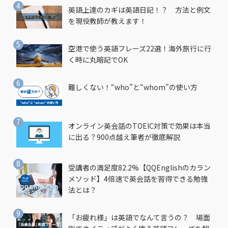
英語上達のカギは英語日記！？ 方法と例文
を現役教師が教えます！
空港で使う英語フレーズ22選！海外旅行に行
く時に丸暗記でOK
難しくない！“who”と“whom”の使い方
オンライン英会話のTOEIC対策で効果は本当
に出る？900点越え筆者が徹底解説
受講者の満足度82.2%【QQEnglishのカラン
メソッド】4倍速で英会話を習得できる勉強
法とは？
「お疲れ様」は英語でなんて言うの？ 場面