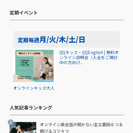
定期イベント​
月/火/木/土/日
定期
毎週
QQキッズ・QQEnglish | 無料オ
ンライン説明会（入会をご検討
中の方向け...
オンライン
キッズ
大人
人気記事ランキング​
オンライン英会話が続かない主な要因６つ＆
続けるコツ４つ