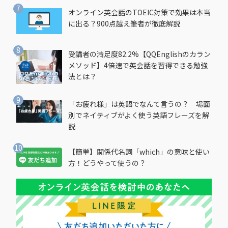
オンライン英会話のTOEIC対策で効果は本当
に出る？900点越え筆者が徹底解説
受講者の満足度82.2%【QQEnglishのカラン
メソッド】4倍速で英会話を習得できる勉強
法とは？
「お疲れ様」は英語でなんて言うの？ 場面
別でネイティブがよく使う英語フレーズを解
説
【簡単】関係代名詞「which」の意味と使い
方！どうやって使うの？