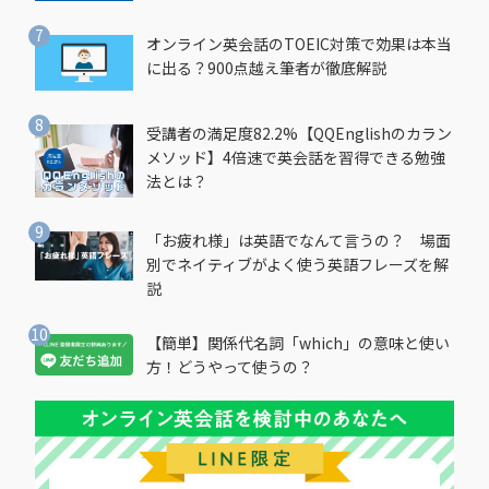
オンライン英会話のTOEIC対策で効果は本当
に出る？900点越え筆者が徹底解説
受講者の満足度82.2%【QQEnglishのカラン
メソッド】4倍速で英会話を習得できる勉強
法とは？
「お疲れ様」は英語でなんて言うの？ 場面
別でネイティブがよく使う英語フレーズを解
説
【簡単】関係代名詞「which」の意味と使い
方！どうやって使うの？