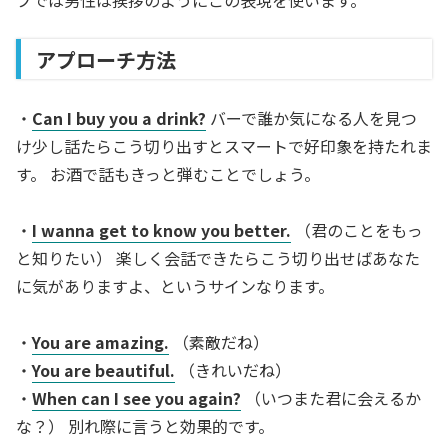
ブでは男性は挨拶のようにこの表現を使います。
アプローチ方法
・
Can I buy you a drink?
バーで誰か気になる人を見つ
け少し話たらこう切り出すとスマートで好印象を持たれま
す。 お酒で話もきっと弾むことでしょう。
・
I wanna get to know you better.
（君のことをもっ
と知りたい） 楽しく会話できたらこう切り出せばあなた
に気がありますよ、というサインなります。
・
You are amazing.
（素敵だね）
・
You are beautiful.
（きれいだね）
・
When can I see you again?
（いつまた君に会えるか
な？） 別れ際に言うと効果的です。