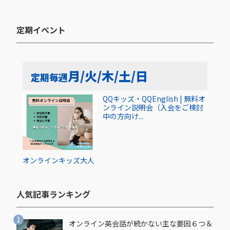
定期イベント​
月/火/木/土/日
定期
毎週
QQキッズ・QQEnglish | 無料オ
ンライン説明会（入会をご検討
中の方向け...
オンライン
キッズ
大人
人気記事ランキング​
オンライン英会話が続かない主な要因６つ＆