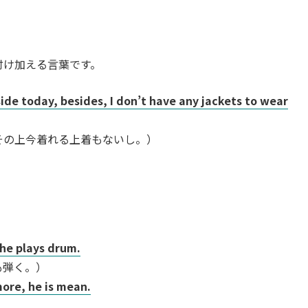
付け加える言葉です。
tside today, besides, I don’t have any jackets to wear
その上今着れる上着もないし。）
 he plays drum.
も弾く。）
more, he is mean.