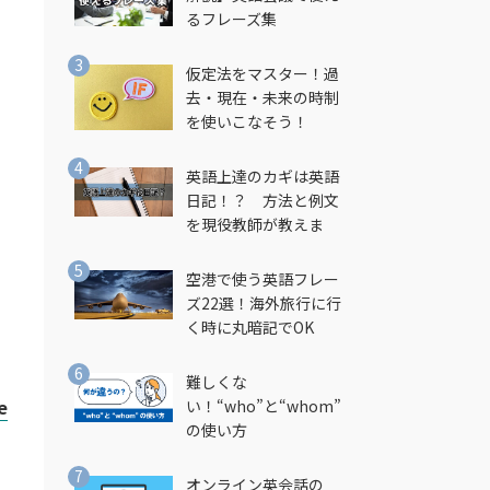
るフレーズ集
仮定法をマスター！過
去・現在・未来の時制
を使いこなそう！
英語上達のカギは英語
日記！？ 方法と例文
を現役教師が教えま
す！
空港で使う英語フレー
ズ22選！海外旅行に行
く時に丸暗記でOK
難しくな
e
い！“who”と“whom”
の使い方
オンライン英会話の