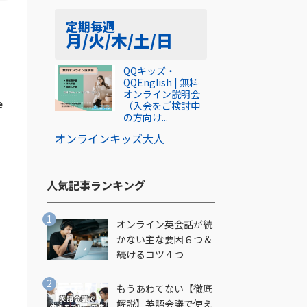
定期
毎週
月/火/木/土/日
QQキッズ・
QQEnglish | 無料
オンライン説明会
e
（入会をご検討中
の方向け...
オンライン
キッズ
大人
人気記事ランキング​
オンライン英会話が続
かない主な要因６つ＆
続けるコツ４つ
もうあわてない【徹底
解説】英語会議で使え