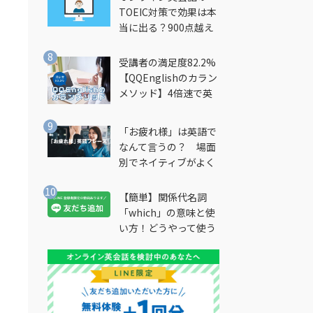
TOEIC対策で効果は本
当に出る？900点越え
筆者が徹底解説
受講者の満足度82.2%
【QQEnglishのカラン
メソッド】4倍速で英
会話を習得できる勉強
法とは？
「お疲れ様」は英語で
なんて言うの？ 場面
別でネイティブがよく
使う英語フレーズを解
説
【簡単】関係代名詞
「which」の意味と使
い方！どうやって使う
の？