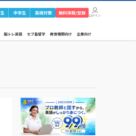
学生
中学生
英検対策
無料体験/登録
ログイン
脳トレ英語
セブ島留学
教育機関向け
企業向け