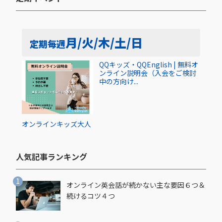
月/火/木/土/日
定期
毎週
QQキッズ・QQEnglish | 無料オ
ンライン説明会（入会をご検討
中の方向け...
オンライン
キッズ
大人
人気記事ランキング​
オンライン英会話が続かない主な要因６つ＆
続けるコツ４つ