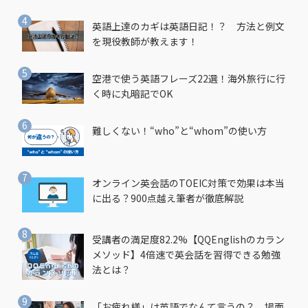
英語上達のカギは英語日記！？ 方法と例文
を現役教師が教えます！
空港で使う英語フレーズ22選！海外旅行に行
く時に丸暗記でOK
難しくない！“who”と“whom”の使い方
オンライン英会話のTOEIC対策で効果は本当
に出る？900点越え筆者が徹底解説
受講者の満足度82.2%【QQEnglishのカラン
メソッド】4倍速で英会話を習得できる勉強
法とは？
「お疲れ様」は英語でなんて言うの？ 場面