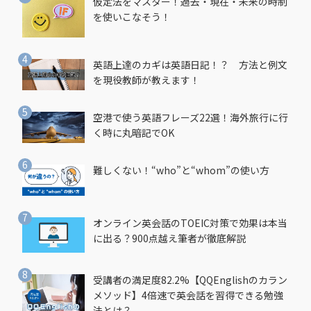
仮定法をマスター！過去・現在・未来の時制
を使いこなそう！
英語上達のカギは英語日記！？ 方法と例文
を現役教師が教えます！
空港で使う英語フレーズ22選！海外旅行に行
く時に丸暗記でOK
難しくない！“who”と“whom”の使い方
オンライン英会話のTOEIC対策で効果は本当
に出る？900点越え筆者が徹底解説
受講者の満足度82.2%【QQEnglishのカラン
メソッド】4倍速で英会話を習得できる勉強
法とは？