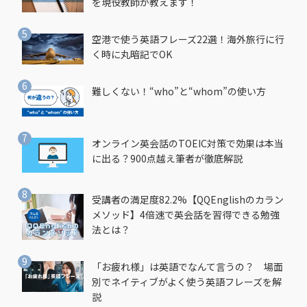
を現役教師が教えます！
空港で使う英語フレーズ22選！海外旅行に行
く時に丸暗記でOK
難しくない！“who”と“whom”の使い方
オンライン英会話のTOEIC対策で効果は本当
に出る？900点越え筆者が徹底解説
受講者の満足度82.2%【QQEnglishのカラン
メソッド】4倍速で英会話を習得できる勉強
法とは？
「お疲れ様」は英語でなんて言うの？ 場面
別でネイティブがよく使う英語フレーズを解
説