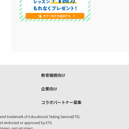
教育機関向け
企業向け
コラボパートナー募集
ered trademark of Educational Testing Service(ETS).
not endorsed or approved by ETS.
TENING AND READING.