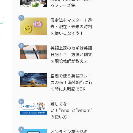
るフレーズ集
仮定法をマスター！過
去・現在・未来の時制
を使いこなそう！
コ
英語上達のカギは英語
日記！？ 方法と例文
た
を現役教師が教えま
す！
空港で使う英語フレー
ズ22選！海外旅行に行
く時に丸暗記でOK
難しくな
い！“who”と“whom”
の使い方
オンライン英会話の