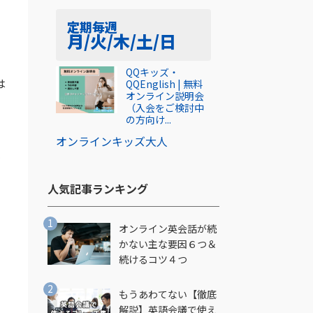
ア
定期
毎週
月/火/木/土/日
QQキッズ・
は
QQEnglish | 無料
オンライン説明会
（入会をご検討中
の方向け...
オンライン
キッズ
大人
が
人気記事ランキング​
オンライン英会話が続
かない主な要因６つ＆
続けるコツ４つ
もうあわてない【徹底
解説】英語会議で使え