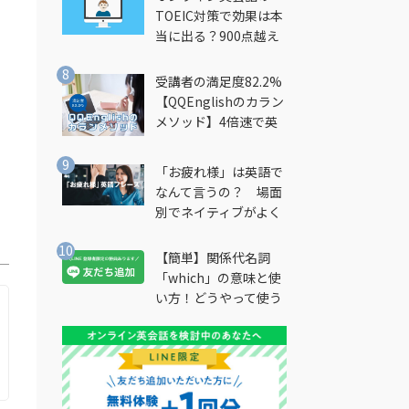
TOEIC対策で効果は本
当に出る？900点越え
筆者が徹底解説
受講者の満足度82.2%
【QQEnglishのカラン
メソッド】4倍速で英
会話を習得できる勉強
法とは？
「お疲れ様」は英語で
なんて言うの？ 場面
別でネイティブがよく
使う英語フレーズを解
説
【簡単】関係代名詞
「which」の意味と使
い方！どうやって使う
の？