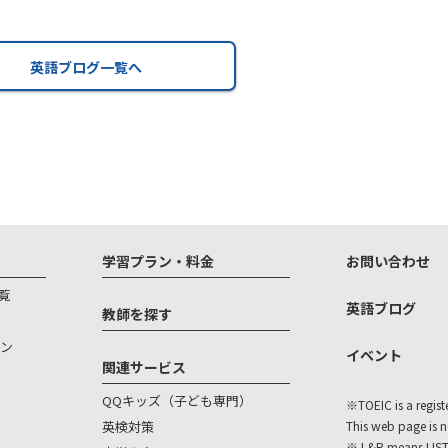
英語ブログ一覧へ
学習プラン・料金
お問い合わせ
覧
英語ブログ
教師を探す
ン
イベント
関連サービス
QQキッズ（子ども専門）
※TOEIC is a regist
英検対策
This web page is 
※ L&R means LIS