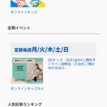
オンライン
キッズ
定期イベント​
月/火/木/土/日
定期
毎週
QQキッズ・QQEnglish | 無料オ
ンライン説明会（入会をご検討
中の方向け...
オンライン
キッズ
大人
人気記事ランキング​