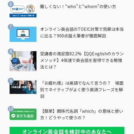
難しくない！“who”と“whom”の使い方
オンライン英会話のTOEIC対策で効果は本当
に出る？900点越え筆者が徹底解説
受講者の満足度82.2%【QQEnglishのカラン
メソッド】4倍速で英会話を習得できる勉強
法とは？
「お疲れ様」は英語でなんて言うの？ 場面
別でネイティブがよく使う英語フレーズを解
説
【簡単】関係代名詞「which」の意味と使い
方！どうやって使うの？