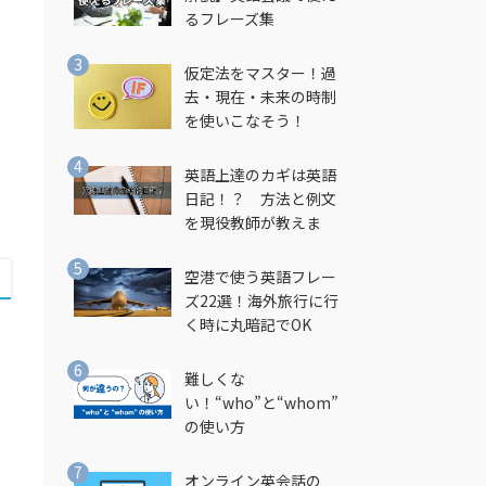
し
るフレーズ集
仮定法をマスター！過
去・現在・未来の時制
を使いこなそう！
英語上達のカギは英語
日記！？ 方法と例文
を現役教師が教えま
す！
空港で使う英語フレー
ズ22選！海外旅行に行
く時に丸暗記でOK
難しくな
い！“who”と“whom”
の使い方
オンライン英会話の