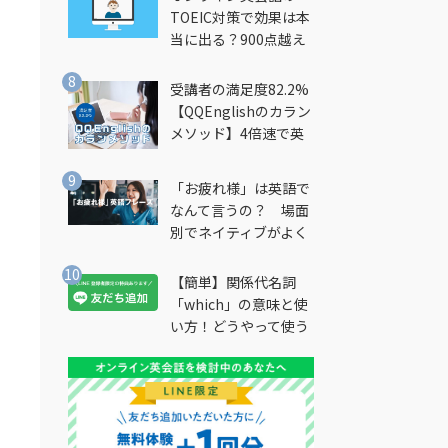
TOEIC対策で効果は本
当に出る？900点越え
筆者が徹底解説
受講者の満足度82.2%
【QQEnglishのカラン
メソッド】4倍速で英
会話を習得できる勉強
法とは？
「お疲れ様」は英語で
なんて言うの？ 場面
別でネイティブがよく
使う英語フレーズを解
説
【簡単】関係代名詞
「which」の意味と使
い方！どうやって使う
の？