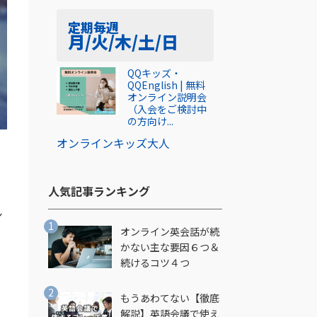
定期
毎週
月/火/木/土/日
QQキッズ・
QQEnglish | 無料
オンライン説明会
（入会をご検討中
の方向け...
オンライン
キッズ
大人
人気記事ランキング​
シ
オンライン英会話が続
かない主な要因６つ＆
続けるコツ４つ
もうあわてない【徹底
解説】英語会議で使え