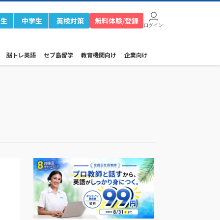
学生
中学生
英検対策
無料体験/登録
ログイン
脳トレ英語
セブ島留学
教育機関向け
企業向け