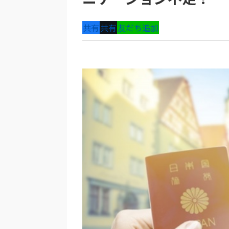
共有
共有
友だち追加