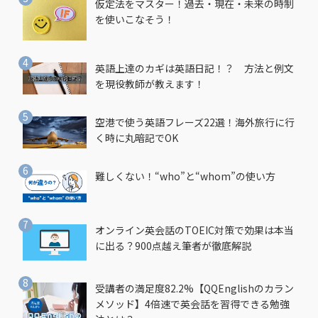
仮定法をマスター！過去・現在・未来の時制
を使いこなそう！
英語上達のカギは英語日記！？ 方法と例文
を現役教師が教えます！
空港で使う英語フレーズ22選！海外旅行に行
く時に丸暗記でOK
難しくない！“who”と“whom”の使い方
オンライン英会話のTOEIC対策で効果は本当
に出る？900点越え筆者が徹底解説
受講者の満足度82.2%【QQEnglishのカラン
メソッド】4倍速で英会話を習得できる勉強