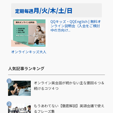
月/火/木/土/日
定期
毎週
QQキッズ・QQEnglish | 無料オ
ンライン説明会（入会をご検討
中の方向け...
オンライン
キッズ
大人
人気記事ランキング​
オンライン英会話が続かない主な要因６つ＆
続けるコツ４つ
もうあわてない【徹底解説】英語会議で使え
るフレーズ集