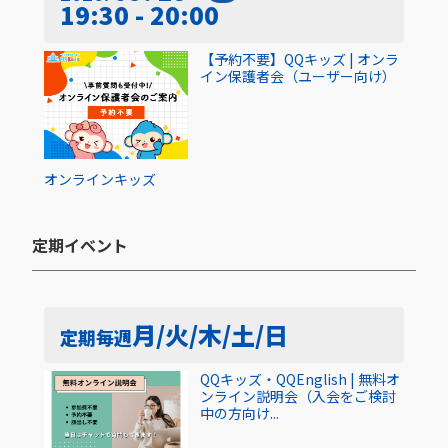
19:30 - 20:00
【予約不要】QQキッズ | オンラ
イン保護者会（ユーザー向け）
オンライン
キッズ
定期イベント​
月/火/木/土/日
定期
毎週
QQキッズ・QQEnglish | 無料オ
ンライン説明会（入会をご検討
中の方向け...