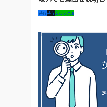
共有
共有
友だち追加