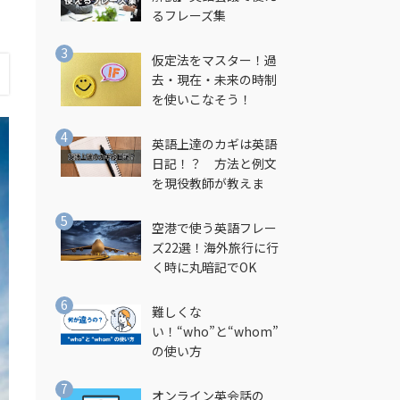
るフレーズ集
仮定法をマスター！過
去・現在・未来の時制
を使いこなそう！
英語上達のカギは英語
日記！？ 方法と例文
を現役教師が教えま
す！
空港で使う英語フレー
ズ22選！海外旅行に行
く時に丸暗記でOK
難しくな
い！“who”と“whom”
の使い方
オンライン英会話の