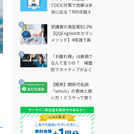
TOEIC対策で効果は本
当に出る？900点越え
筆者が徹底解説
受講者の満足度82.2%
【QQEnglishのカラン
メソッド】4倍速で英
会話を習得できる勉強
法とは？
「お疲れ様」は英語で
なんて言うの？ 場面
別でネイティブがよく
使う英語フレーズを解
説
【簡単】関係代名詞
「which」の意味と使
い方！どうやって使う
の？