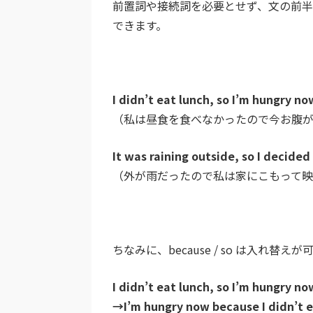
前置詞や接続詞を必要とせず、文の前
できます。
I didn’t eat lunch, so I’m hungry no
（私は昼食を食べなかったので今お腹が
It was raining outside, so I decided
（外が雨だったので私は家にこもって
ちなみに、because / so は入れ替え
I didn’t eat lunch, so I’m hungry no
→I’m hungry now because I didn’t e