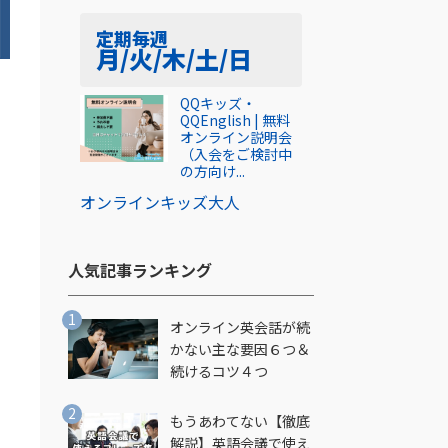
定期
毎週
月/火/木/土/日
QQキッズ・
QQEnglish | 無料
オンライン説明会
（入会をご検討中
の方向け...
オンライン
キッズ
大人
人気記事ランキング​
オンライン英会話が続
かない主な要因６つ＆
続けるコツ４つ
もうあわてない【徹底
解説】英語会議で使え