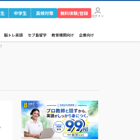
学生
中学生
英検対策
無料体験/登録
ログイン
脳トレ英語
セブ島留学
教育機関向け
企業向け
！
e