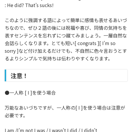
: He did? That’s sucks!
このように強調する語によって簡単に感情も表せるあいづ
ちなので、ぜひ２語の後には祝福や喜び、同情の気持ちを
表すセンテンスを忘れずにつ蹴てみましょう。一層自然な
会話らしくなります。とても短い[ congrats ][ I’m so
sorry ]など付け加えるだけでも、不自然に色々言おうとす
るよりシンプルで気持ちは伝わりやすくなります。
注意！
●一人称 [ I ]を使う場合
万能なあいづちですが、一人称の[ I ]を使う場合は注意が
必要です。
I am /I’m not I was / I wasn’t I did / I didn’t