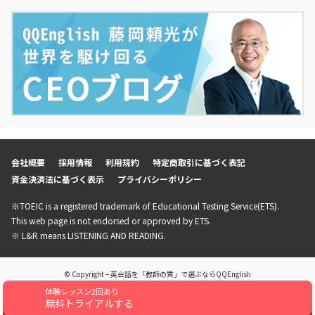
中！
2025年8月11日
【メディア出演】Heart FM「QUEEN OF HERTS」に
QQEnglishマーケティングスタッフが出演しました！
2025年8月1日
【プロジェクト】「Lesson for Smile Project」実施
中！
2025年8月1日
会社概要
採用情報
利用規約
特定商取引に基づく表記
【キャンペーン】2025年8月初月99円キャンペーン開催
資金決済法に基づく表示
プライバシーポリシー
中！
※TOEIC is a registered trademark of Educational Testing Service(ETS).
This web page is not endorsed or approved by ETS.
※ L&R means LISTENING AND READING.
© Copyright – 英会話を「教師の質」で選ぶならQQEnglish
体験レッスン2回あり
無料トライアルする