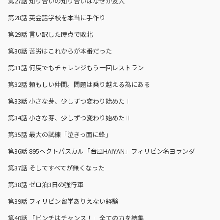
第27話
知り合いの知り合いはなぜか友人
第28話
英会話学校を本当に手作り
第29話
言い訳した時点で敗北
第30話
苦労はこれからが本番だった
第31話
何度でもチャレンジもう一回レストラン
第32話
頼もしい仲間。問題は乗り越える為にある
第33話
小さな芽、少しずつ変わり始めたⅠ
第34話
小さな芽、少しずつ変わり始めたⅡ
第35話
最大の試練「泣きっ面に蜂」
第36話
895ヘクトパスカル「台風HAIYAN」フィリピン名ヨランダ
第37話
そしてすべてが無くなった
第38話
ゼロ泊3日の強行軍
第39話
フィリピン留学ありえない経験
第40話
「ピンチはチャンス！」全ての力を結集