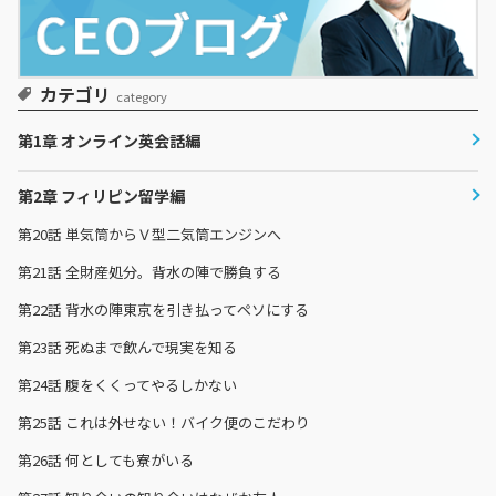
カテゴリ
category
第1章 オンライン英会話編
第2章 フィリピン留学編
第20話
単気筒からＶ型二気筒エンジンへ
第21話
全財産処分。背水の陣で勝負する
第22話
背水の陣東京を引き払ってペソにする
第23話
死ぬまで飲んで現実を知る
第24話
腹をくくってやるしかない
第25話
これは外せない！バイク便のこだわり
第26話
何としても寮がいる