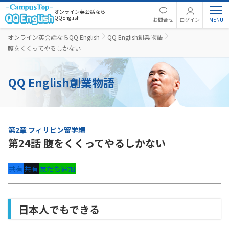
オンライン英会話なら
QQEnglish
お問合せ
ログイン
オンライン英会話ならQQ English
QQ English創業物語
腹をくくってやるしかない
QQ English創業物語
第2章 フィリピン留学編
第24話 腹をくくってやるしかない
共有
共有
友だち追加
日本人でもできる