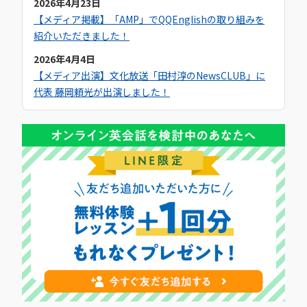
2026年4月23日
【メディア掲載】「AMP」でQQEnglishの取り組みを
紹介いただきました！
2026年4月4日
【メディア出演】文化放送「田村淳のNewsCLUB」に
代表 藤岡頼光が出演しました！
2025年10月19日
【メディア掲載】Yahoo!ニュースでQQEnglishのセブ
島留学について紹介いただきました！
2025年9月19日
【メディア掲載】NNA ASIAでQQEnglishのセブ島留学
について紹介いただきました！
2025年9月6日
【メディア掲載】日本経済新聞でQQEnglishのセブ島留
学について紹介いただきました！
2025年9月1日
【キャンペーン】2025年9月初月0円キャンペーン開催