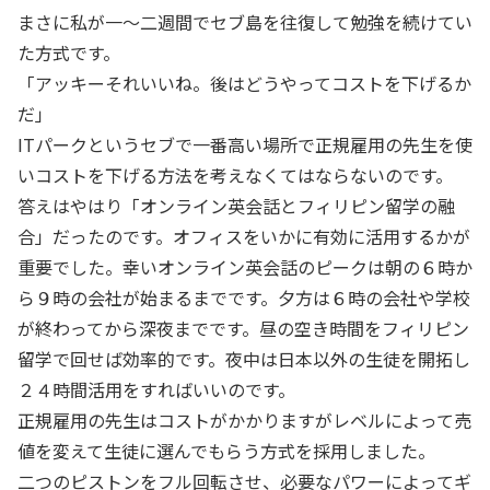
まさに私が一～二週間でセブ島を往復して勉強を続けてい
た方式です。
「アッキーそれいいね。後はどうやってコストを下げるか
だ」
ITパークというセブで一番高い場所で正規雇用の先生を使
いコストを下げる方法を考えなくてはならないのです。
答えはやはり「オンライン英会話とフィリピン留学の融
合」だったのです。オフィスをいかに有効に活用するかが
重要でした。幸いオンライン英会話のピークは朝の６時か
ら９時の会社が始まるまでです。夕方は６時の会社や学校
が終わってから深夜までです。昼の空き時間をフィリピン
留学で回せば効率的です。夜中は日本以外の生徒を開拓し
２４時間活用をすればいいのです。
正規雇用の先生はコストがかかりますがレベルによって売
値を変えて生徒に選んでもらう方式を採用しました。
二つのピストンをフル回転させ、必要なパワーによってギ