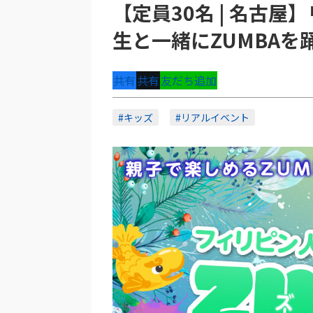
【定員30名 | 名古屋
生と一緒にZUMBAを
共有
共有
友だち追加
#キッズ
#リアルイベント