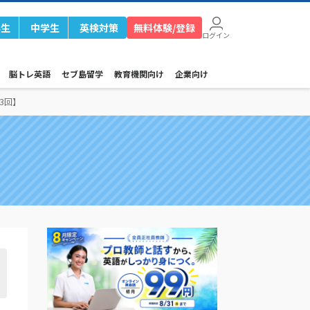
学生
中学生
英検対策
無料体験/登録
ログイン
脳トレ英語
セブ島留学
教育機関向け
企業向け
3回】