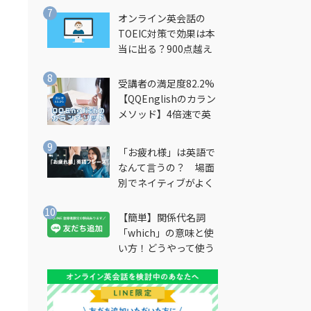
オンライン英会話の
TOEIC対策で効果は本
当に出る？900点越え
筆者が徹底解説
受講者の満足度82.2%
【QQEnglishのカラン
メソッド】4倍速で英
会話を習得できる勉強
法とは？
「お疲れ様」は英語で
なんて言うの？ 場面
別でネイティブがよく
使う英語フレーズを解
説
【簡単】関係代名詞
「which」の意味と使
い方！どうやって使う
の？