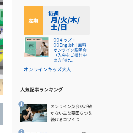
毎週
月/火/木/
定期
土/日
QQキッズ・
QQEnglish | 無料
オンライン説明会
（入会をご検討中
の方向け...
オンライン
キッズ
大人
人気記事ランキング​
オンライン英会話が続
かない主な要因６つ＆
続けるコツ４つ