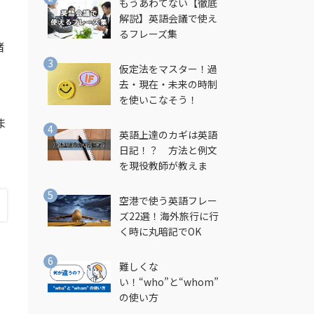
もうあわてない【徹底
解説】英語会議で使え
るフレーズ集
緒
仮定法をマスター！過
去・現在・未来の時制
を使いこなそう！
ま
英語上達のカギは英語
日記！？ 方法と例文
を現役教師が教えま
す！
空港で使う英語フレー
ズ22選！海外旅行に行
く時に丸暗記でOK
難しくな
い！“who”と“whom”
の使い方