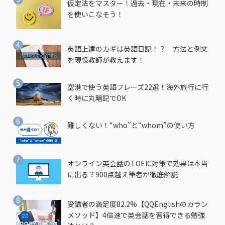
仮定法をマスター！過去・現在・未来の時制
を使いこなそう！
英語上達のカギは英語日記！？ 方法と例文
を現役教師が教えます！
空港で使う英語フレーズ22選！海外旅行に行
く時に丸暗記でOK
難しくない！“who”と“whom”の使い方
オンライン英会話のTOEIC対策で効果は本当
に出る？900点越え筆者が徹底解説
受講者の満足度82.2%【QQEnglishのカラン
メソッド】4倍速で英会話を習得できる勉強