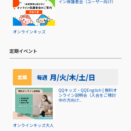
イン保護者会（ユーザー向け）
オンライン
キッズ
定期イベント​
月/火/木/土/日
毎週
定期
QQキッズ・QQEnglish | 無料オ
ンライン説明会（入会をご検討
中の方向け...
オンライン
キッズ
大人