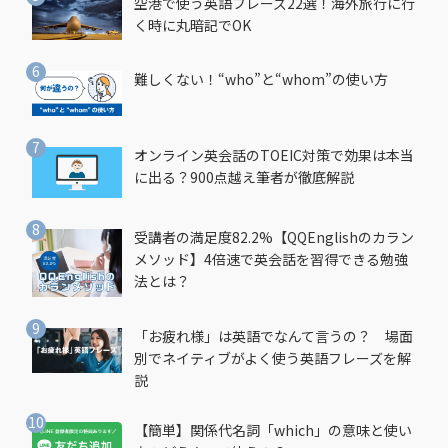
空港で使う英語フレーズ22選！海外旅行に行
く時に丸暗記でOK
難しくない！“who”と“whom”の使い方
オンライン英会話のTOEIC対策で効果は本当
に出る？900点越え筆者が徹底解説
受講者の満足度82.2%【QQEnglishのカラン
メソッド】4倍速で英会話を習得できる勉強
法とは？
「お疲れ様」は英語でなんて言うの？ 場面
別でネイティブがよく使う英語フレーズを解
説
【簡単】関係代名詞「which」の意味と使い