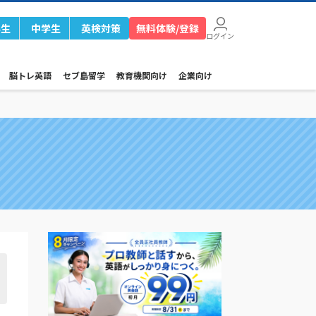
学生
中学生
英検対策
無料体験/登録
ログイン
脳トレ英語
セブ島留学
教育機関向け
企業向け