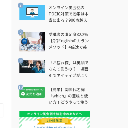
オンライン英会話の
TOEIC対策で効果は本
当に出る？900点越え
筆者が徹底解説
受講者の満足度82.2%
【QQEnglishのカラン
メソッド】4倍速で英
会話を習得できる勉強
法とは？
「お疲れ様」は英語で
なんて言うの？ 場面
別でネイティブがよく
使う英語フレーズを解
説
【簡単】関係代名詞
「which」の意味と使
い方！どうやって使う
の？