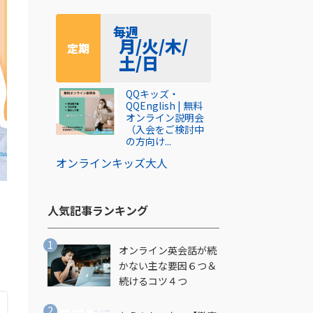
毎週
月/火/木/
定期
土/日
QQキッズ・
QQEnglish | 無料
オンライン説明会
（入会をご検討中
の方向け...
オンライン
キッズ
大人
人気記事ランキング​
オンライン英会話が続
かない主な要因６つ＆
続けるコツ４つ