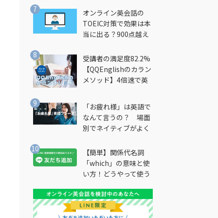
オンライン英会話の
TOEIC対策で効果は本
当に出る？900点越え
筆者が徹底解説
受講者の満足度82.2%
【QQEnglishのカラン
メソッド】4倍速で英
会話を習得できる勉強
法とは？
「お疲れ様」は英語で
なんて言うの？ 場面
別でネイティブがよく
使う英語フレーズを解
説
【簡単】関係代名詞
「which」の意味と使
い方！どうやって使う
の？