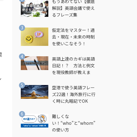
もうあわてない【徹底
解説】英語会議で使え
るフレーズ集
仮定法をマスター！過
去・現在・未来の時制
を使いこなそう！
奨
英語上達のカギは英語
日記！？ 方法と例文
を現役教師が教えま
ン
す！
空港で使う英語フレー
ズ22選！海外旅行に行
く時に丸暗記でOK
難しくな
い！“who”と“whom”
の使い方