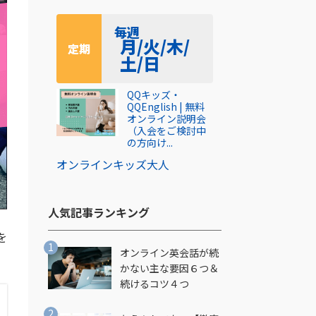
毎週
月/火/木/
定期
土/日
QQキッズ・
QQEnglish | 無料
オンライン説明会
（入会をご検討中
の方向け...
オンライン
キッズ
大人
人気記事ランキング​
を
オンライン英会話が続
かない主な要因６つ＆
続けるコツ４つ