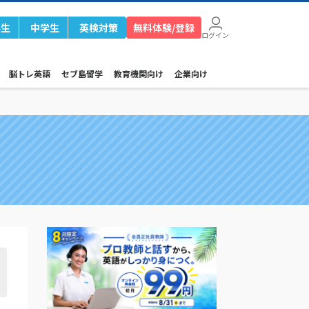
学生
中学生
英検対策
無料体験/登録
ログイン
脳トレ英語
セブ島留学
教育機関向け
企業向け