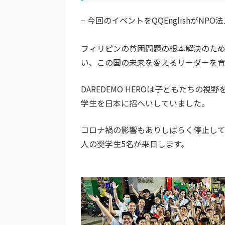
− 今回のイベントをQQEnglishがNP
フィリピンの貧困問題の根本解決のた
い、この国の未来を変えるリーダーを育
DAREDEMO HEROは子どもたちの視
学⽣を⽇本に招へいしていました。
コロナ禍の影響もありしばらく停止して
人の奨学⽣5名が来日します。