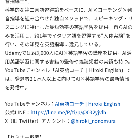
音指導士®︎。
科学的な第二言語習得論をベースに、AI×コーチング×発
音指導を組み合わせた独自メソッドで、スピーキング・リ
スニングに特化した最短効率の英語学習を提供。自らAIの
みを活用し、約1年でイタリア語を習得する“人体実験”を
行い、その知見を英語指導に還元している。
Udemyでは約3,000人にAI×英語学習の講座を提供。AI活
用英語学習に関する書籍の監修や雑誌掲載の実績も持つ。
YouTubeチャンネル「AI英語コーチ｜Hiroki English」で
は、登録者2.1万人以上に向けてAI×英語学習の最新情報
を発信中。
YouTubeチャンネル：
AI英語コーチ | Hiroki English
公式LINE：
https://line.me/R/ti/p/@032yjvlh
X（旧 Twitter）アカウント：
@hiroki_nonomura
【セミナー概要】