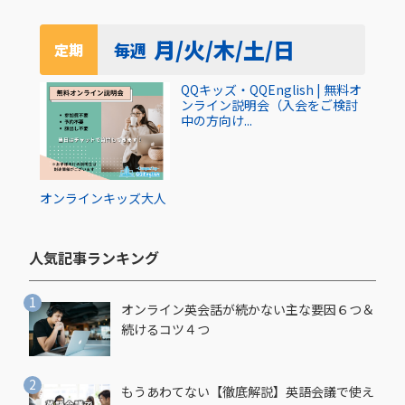
月/火/木/土/日
毎週
定期
QQキッズ・QQEnglish | 無料オ
ンライン説明会（入会をご検討
中の方向け...
オンライン
キッズ
大人
人気記事ランキング​
オンライン英会話が続かない主な要因６つ＆
続けるコツ４つ
もうあわてない【徹底解説】英語会議で使え