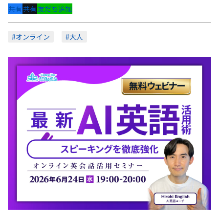
共有
共有
友だち追加
#オンライン
#大人