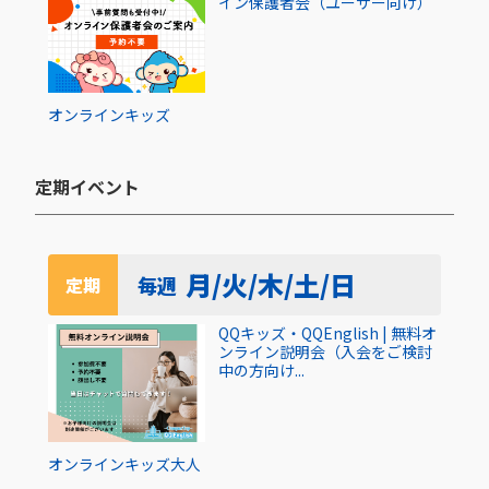
イン保護者会（ユーザー向け）
オンライン
キッズ
定期イベント​
月/火/木/土/日
毎週
定期
QQキッズ・QQEnglish | 無料オ
ンライン説明会（入会をご検討
中の方向け...
オンライン
キッズ
大人