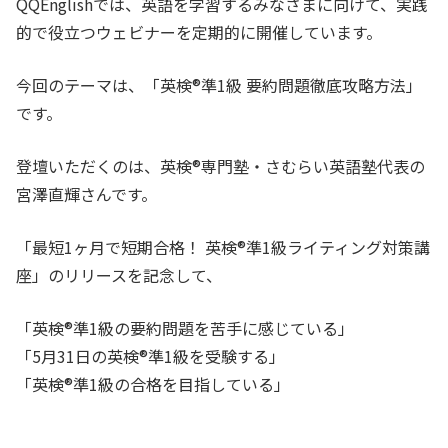
QQEnglishでは、英語を学習するみなさまに向けて、実践
的で役立つウェビナーを定期的に開催しています。
今回のテーマは、「英検®準1級 要約問題徹底攻略方法」
です。
登壇いただくのは、英検®︎専門塾・さむらい英語塾代表の
宮澤直輝さんです。
「最短1ヶ月で短期合格！ 英検®︎準1級ライティング対策講
座」のリリースを記念して、
「英検®準1級の要約問題を苦手に感じている」
「5月31日の英検®準1級を受験する」
「英検®準1級の合格を目指している」