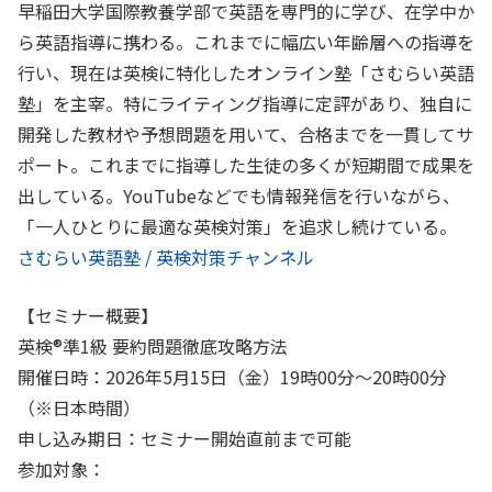
早稲田大学国際教養学部で英語を専門的に学び、在学中か
ら英語指導に携わる。これまでに幅広い年齢層への指導を
行い、現在は英検に特化したオンライン塾「さむらい英語
塾」を主宰。特にライティング指導に定評があり、独自に
開発した教材や予想問題を用いて、合格までを一貫してサ
ポート。これまでに指導した生徒の多くが短期間で成果を
出している。YouTubeなどでも情報発信を行いながら、
「一人ひとりに最適な英検対策」を追求し続けている。
さむらい英語塾 / 英検対策チャンネル
【セミナー概要】
英検®準1級 要約問題徹底攻略方法
開催日時：2026年5月15日（金）19時00分〜20時00分
（※日本時間）
申し込み期日：セミナー開始直前まで可能
参加対象：