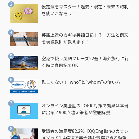
仮定法をマスター！過去・現在・未来の時制
を使いこなそう！
英語上達のカギは英語日記！？ 方法と例文
を現役教師が教えます！
空港で使う英語フレーズ22選！海外旅行に行
く時に丸暗記でOK
難しくない！“who”と“whom”の使い方
オンライン英会話のTOEIC対策で効果は本当
に出る？900点越え筆者が徹底解説
受講者の満足度82.2%【QQEnglishのカラン
メソッド】4倍速で英会話を習得できる勉強