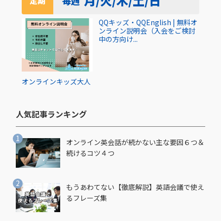
月/火/木/土/日
毎週
定期
QQキッズ・QQEnglish | 無料オ
ンライン説明会（入会をご検討
中の方向け...
オンライン
キッズ
大人
人気記事ランキング​
オンライン英会話が続かない主な要因６つ＆
続けるコツ４つ
もうあわてない【徹底解説】英語会議で使え
るフレーズ集