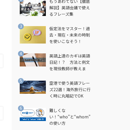
もうあわてない【徹底
解説】英語会議で使え
るフレーズ集
仮定法をマスター！過
去・現在・未来の時制
を使いこなそう！
英語上達のカギは英語
日記！？ 方法と例文
を現役教師が教えま
す！
空港で使う英語フレー
ズ22選！海外旅行に行
く時に丸暗記でOK
難しくな
い！“who”と“whom”
の使い方