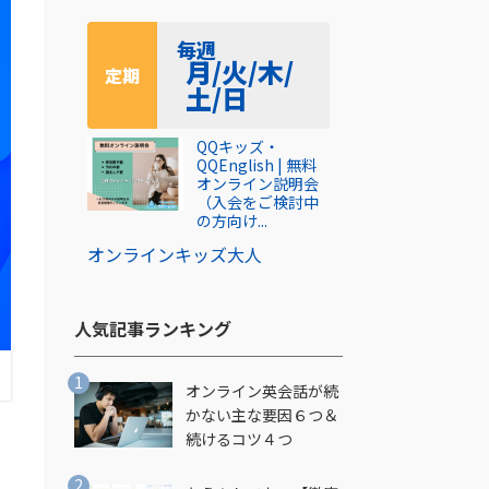
毎週
月/火/木/
定期
土/日
QQキッズ・
QQEnglish | 無料
オンライン説明会
（入会をご検討中
の方向け...
オンライン
キッズ
大人
人気記事ランキング​
オンライン英会話が続
かない主な要因６つ＆
続けるコツ４つ