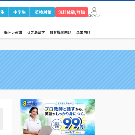
学生
中学生
英検対策
無料体験/登録
ログイン
脳トレ英語
セブ島留学
教育機関向け
企業向け