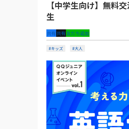
【中学生向け】無料交流イ
生
共有
共有
友だち追加
#キッズ
#大人