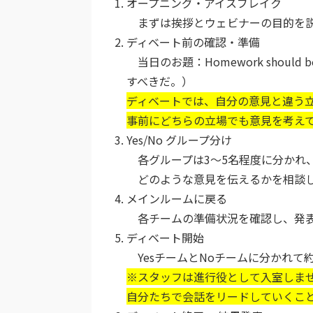
オープニング・アイスブレイク
まずは挨拶とウェビナーの目的を説
ディベート前の確認・準備
当日のお題：Homework should
すべきだ。）
ディベートでは、自分の意見と違う
事前にどちらの立場でも意見を考え
Yes/No グループ分け
各グループは3〜5名程度に分かれ、
どのような意見を伝えるかを相談し
メインルームに戻る
各チームの準備状況を確認し、発表
ディベート開始
YesチームとNoチームに分かれて約
※スタッフは進行役として入室しま
自分たちで会話をリードしていくこ