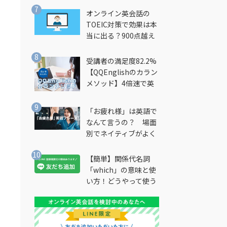
オンライン英会話の
TOEIC対策で効果は本
当に出る？900点越え
筆者が徹底解説
受講者の満足度82.2%
【QQEnglishのカラン
メソッド】4倍速で英
会話を習得できる勉強
法とは？
「お疲れ様」は英語で
なんて言うの？ 場面
別でネイティブがよく
使う英語フレーズを解
説
【簡単】関係代名詞
「which」の意味と使
い方！どうやって使う
の？