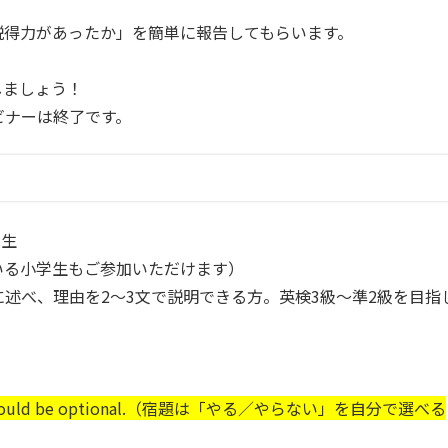
得力があったか」を簡単に報告してもらいます。
ましょう！
ナーは終了です。
学生
いる小学生もご参加いただけます）
述べ、理由を2〜3文で説明できる方。英検3級〜準2級を目指
uld be optional.（
宿題は「やる／やらない」を自分で選べる