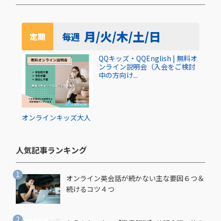
月/火/木/土/日
毎週
定期
QQキッズ・QQEnglish | 無料オ
ンライン説明会（入会をご検討
中の方向け...
オンライン
キッズ
大人
人気記事ランキング​
オンライン英会話が続かない主な要因６つ＆
続けるコツ４つ