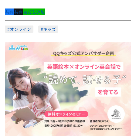
共有
共有
友だち追加
#オンライン
#キッズ