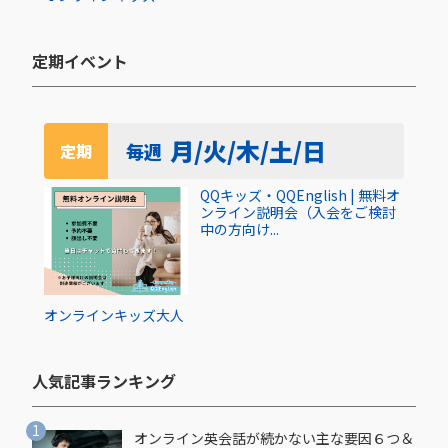
定期イベント​
月/火/木/土/日
毎週
定期
QQキッズ・QQEnglish | 無料オ
ンライン説明会（入会をご検討
中の方向け...
オンライン
キッズ
大人
人気記事ランキング​
オンライン英会話が続かない主な要因６つ＆