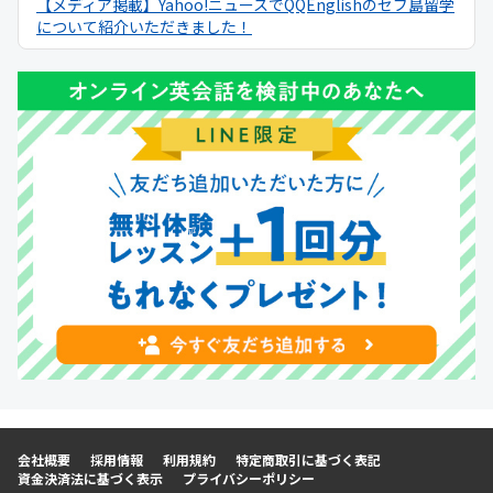
【メディア掲載】Yahoo!ニュースでQQEnglishのセブ島留学
について紹介いただきました！
2025年9月19日
【メディア掲載】NNA ASIAでQQEnglishのセブ島留学につ
いて紹介いただきました！
2025年9月6日
【メディア掲載】日本経済新聞でQQEnglishのセブ島留学に
ついて紹介いただきました！
2025年9月1日
【キャンペーン】2025年9月初月0円キャンペーン開催中！
2025年8月11日
【メディア出演】Heart FM「QUEEN OF HERTS」に
QQEnglishマーケティングスタッフが出演しました！
2025年8月1日
【プロジェクト】「Lesson for Smile Project」実施中！
2025年8月1日
【キャンペーン】2025年8月初月99円キャンペーン開催中！
会社概要
採用情報
利用規約
特定商取引に基づく表記
資金決済法に基づく表示
プライバシーポリシー