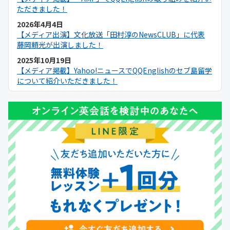
ただきました！
2026年4月4日
【メディア出演】文化放送「田村淳のNewsCLUB」に代表
藤岡頼光が出演しました！
2025年10月19日
【メディア掲載】Yahoo!ニュースでQQEnglishのセブ島留学
について紹介いただきました！
2025年9月19日
【メディア掲載】NNA ASIAでQQEnglishのセブ島留学につ
いて紹介いただきました！
2025年9月6日
【メディア掲載】日本経済新聞でQQEnglishのセブ島留学に
ついて紹介いただきました！
2025年9月1日
【キャンペーン】2025年9月初月0円キャンペーン開催中！
2025年8月11日
【メディア出演】Heart FM「QUEEN OF HERTS」に
QQEnglishマーケティングスタッフが出演しました！
2025年8月1日